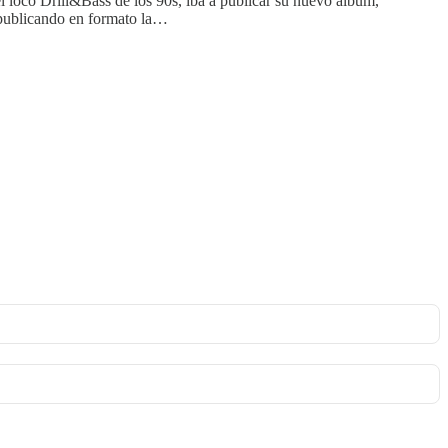
 loco Drill&Bass de los 90s, iba a publicar su nuevo álbum,
o publicando en formato la…