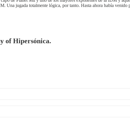
, capo de Planet Mu y uno de los mayores exponentes de la IDM y aquel
IDM. Una jugada totalmente lógica, por tanto. Hasta ahora había venid
sy of Hipersónica.