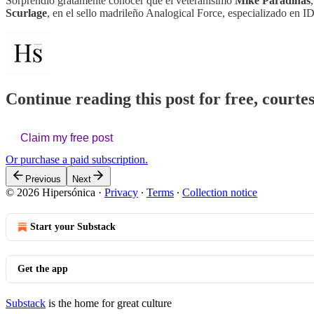
Sorprendió gratamente conocer que el veteranísimo
Mike Paradinas
Scurlage
, en el sello madrileño Analogical Force, especializado en 
Continue reading this post for free, courte
Claim my free post
Or purchase a paid subscription.
Previous
Next
© 2026 Hipersónica
·
Privacy
∙
Terms
∙
Collection notice
Start your Substack
Get the app
Substack
is the home for great culture