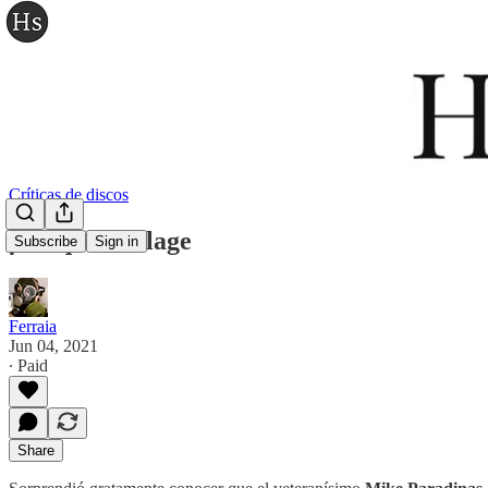
Críticas de discos
µ-Ziq - Scurlage
Subscribe
Sign in
Ferraia
Jun 04, 2021
∙ Paid
Share