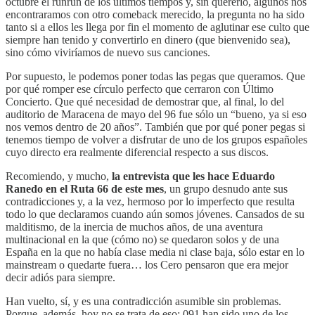
octubre el runrún de los últimos tiempos y, sin quererlo, algunos nos
encontraramos con otro comeback merecido, la pregunta no ha sido
tanto si a ellos les llega por fin el momento de aglutinar ese culto que
siempre han tenido y convertirlo en dinero (que bienvenido sea),
sino cómo viviríamos de nuevo sus canciones.
Por supuesto, le podemos poner todas las pegas que queramos. Que
por qué romper ese círculo perfecto que cerraron con Último
Concierto. Que qué necesidad de demostrar que, al final, lo del
auditorio de Maracena de mayo del 96 fue sólo un “bueno, ya si eso
nos vemos dentro de 20 años”. También que por qué poner pegas si
tenemos tiempo de volver a disfrutar de uno de los grupos españoles
cuyo directo era realmente diferencial respecto a sus discos.
Recomiendo, y mucho,
la entrevista que les hace Eduardo
Ranedo en el Ruta 66 de este mes
, un grupo desnudo ante sus
contradicciones y, a la vez, hermoso por lo imperfecto que resulta
todo lo que declaramos cuando aún somos jóvenes. Cansados de su
malditismo, de la inercia de muchos años, de una aventura
multinacional en la que (cómo no) se quedaron solos y de una
España en la que no había clase media ni clase baja, sólo estar en lo
mainstream o quedarte fuera… los Cero pensaron que era mejor
decir adiós para siempre.
Han vuelto, sí, y es una contradicción asumible sin problemas.
Porque, además, hoy no se trata de eso: 091 han sido uno de los