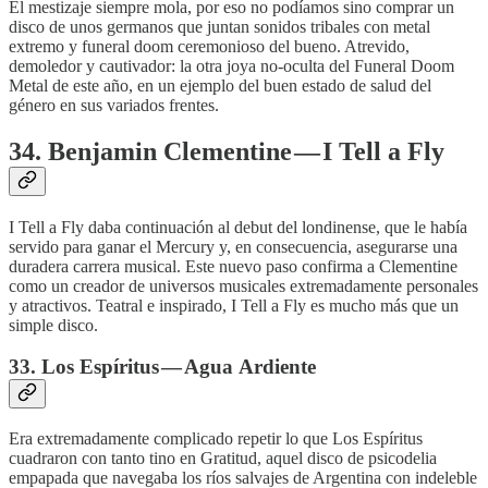
El mestizaje siempre mola, por eso no podíamos sino comprar un
disco de unos germanos que juntan sonidos tribales con metal
extremo y funeral doom ceremonioso del bueno. Atrevido,
demoledor y cautivador: la otra joya no-oculta del Funeral Doom
Metal de este año, en un ejemplo del buen estado de salud del
género en sus variados frentes.
34. Benjamin Clementine — I Tell a Fly
I Tell a Fly daba continuación al debut del londinense, que le había
servido para ganar el Mercury y, en consecuencia, asegurarse una
duradera carrera musical. Este nuevo paso confirma a Clementine
como un creador de universos musicales extremadamente personales
y atractivos. Teatral e inspirado, I Tell a Fly es mucho más que un
simple disco.
33. Los Espíritus — Agua Ardiente
Era extremadamente complicado repetir lo que Los Espíritus
cuadraron con tanto tino en Gratitud, aquel disco de psicodelia
empapada que navegaba los ríos salvajes de Argentina con indeleble