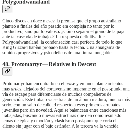
Polygondwanaland
Cinco discos en doce meses: la premisa que el grupo australiano
planteó a finales del año pasado era compleja no tanto por lo
productivo, sino por lo valioso. ¿Cómo separar el grano de la paja
ante tal cascada de trabajos? La respuesta definitiva fue
Polygondwanaland, la condensación casi perfecta de todo lo que
King Gizzard habían probado hasta la fecha. Una amalgama de
sonidos progresivos y psicodélicos de una finura innegable.
48. Protomartyr — Relatives in Descent
Protomartyr han encontrado en el
noise
y en unos planteamientos
más
arties
, alejados del cortavenismo imperante en el post-punk, una
vía de escape para diferenciarse de muchos compañeros de
generación. Este trabajo ya se trata de un álbum maduro, mucho más
serio, con un salto de calidad respecto a esos primeros arrebatos
juveniles pero sin novedad. Aquí se balancean entre canciones más
trabajadas, buscando nuevas estructuras que den como resultado
temas de épica y emoción y clasicismo post-punk que corta el
aliento sin jugar con el bajo estándar. A la tercera va la vencida.