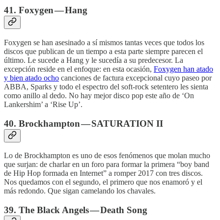
41. Foxygen — Hang
Foxygen se han asesinado a sí mismos tantas veces que todos los
discos que publican de un tiempo a esta parte siempre parecen el
último. Le sucede a Hang y le sucedía a su predecesor. La
excepción reside en el enfoque: en esta ocasión,
Foxygen han atado
y bien atado ocho
canciones de factura excepcional cuyo paseo por
ABBA, Sparks y todo el espectro del soft-rock setentero les sienta
como anillo al dedo. No hay mejor disco pop este año de ‘On
Lankershim’ a ‘Rise Up’.
40. Brockhampton — SATURATION II
Lo de Brockhampton es uno de esos fenómenos que molan mucho
que surjan: de charlar en un foro para formar la primera “boy band
de Hip Hop formada en Internet” a romper 2017 con tres discos.
Nos quedamos con el segundo, el primero que nos enamoró y el
más redondo. Que sigan camelando los chavales.
39. The Black Angels — Death Song