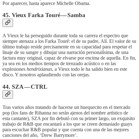
Por aparecer, hasta aparece Michelle Obama.
45. Vieux Farka Touré — Samba
A Vieux le ha perseguido durante toda su carrera el espectro que
siempre atenaza a los Farka Touré: el de su padre, Alí. El valor de su
último trabajo reside precisamente en su capacidad para respetar el
linaje de su sangre y dibujar una narración personalísima, de una
factura muy original, capaz de elvarse por encima de aquella. En fin,
ya sea en los medios tiempos de trenzado acústico o en las
explosiones
hendrixianas
, a Vieux todo le ha salido bien en este
disco. Y nosotros aplaudiendo con las orejas.
44. SZA — CTRL
Tras varios años tratando de hacerse un huequecito en el mercado
pop (los fans de Rihanna no serán ajenos del nombre artístico de
esta cantante), SZA por fin debutó con su primer largo, un exquisito
trabajo de R&B que encantará a los que se creen demasiado guays
para escuchar R&B popular y que cuenta con una de las mejores
canciones del año, ‘Drew Barrymore’.