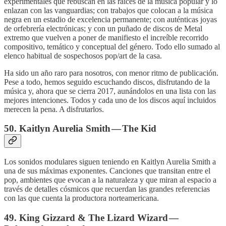
experimentales que rebuscan en las raíces de la música popular y lo
enlazan con las vanguardias; con trabajos que colocan a la música
negra en un estadio de excelencia permanente; con auténticas joyas
de orfebrería electrónicas; y con un puñado de discos de Metal
extremo que vuelven a poner de manifiesto el increíble recorrido
compositivo, temático y conceptual del género. Todo ello sumado al
elenco habitual de sospechosos pop/art de la casa.
Ha sido un año raro para nosotros, con menor ritmo de publicación.
Pese a todo, hemos seguido escuchando discos, disfrutando de la
música y, ahora que se cierra 2017, aunándolos en una lista con las
mejores intenciones. Todos y cada uno de los discos aquí incluidos
merecen la pena. A disfrutarlos.
50. Kaitlyn Aurelia Smith — The Kid
Los sonidos modulares siguen teniendo en Kaitlyn Aurelia Smith a
una de sus máximas exponentes. Canciones que transitan entre el
pop, ambientes que evocan a la naturaleza y que miran al espacio a
través de detalles cósmicos que recuerdan las grandes referencias
con las que cuenta la productora norteamericana.
49. King Gizzard & The Lizard Wizard —