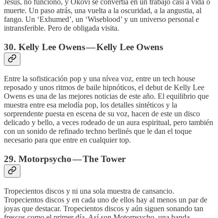
Jesus, no funcionó, y Okovi se convertía en un trabajo casi a vida o
muerte. Un paso atrás, una vuelta a la oscuridad, a la angustia, al
fango. Un ‘Exhumed’, un ‘Wiseblood’ y un universo personal e
intransferible. Pero de obligada visita.
30. Kelly Lee Owens — Kelly Lee Owens
Entre la sofisticación pop y una nívea voz, entre un tech house
reposado y unos ritmos de baile hipnóticos, el debut de Kelly Lee
Owens es una de las mejores noticias de este año. El equilibrio que
muestra entre esa melodía pop, los detalles sintéticos y la
sorprendente puesta en escena de su voz, hacen de este un disco
delicado y bello, a veces rodeado de un aura espiritual, pero también
con un sonido de refinado techno berlinés que le dan el toque
necesario para que entre en cualquier top.
29. Motorpsycho — The Tower
Tropecientos discos y ni una sola muestra de cansancio.
Tropecientos discos y en cada uno de ellos hay al menos un par de
joyas que destacar. Tropecientos discos y aún siguen sonando tan
frescos como el primer día. Así son Motorpsycho, una banda