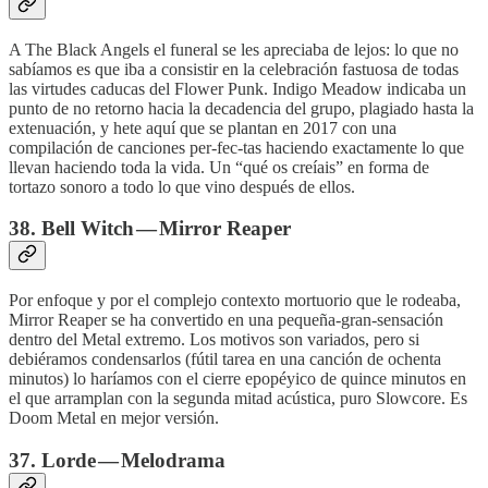
A The Black Angels el funeral se les apreciaba de lejos: lo que no
sabíamos es que iba a consistir en la celebración fastuosa de todas
las virtudes caducas del Flower Punk. Indigo Meadow indicaba un
punto de no retorno hacia la decadencia del grupo, plagiado hasta la
extenuación, y hete aquí que se plantan en 2017 con una
compilación de canciones per-fec-tas haciendo exactamente lo que
llevan haciendo toda la vida. Un “qué os creíais” en forma de
tortazo sonoro a todo lo que vino después de ellos.
38. Bell Witch — Mirror Reaper
Por enfoque y por el complejo contexto mortuorio que le rodeaba,
Mirror Reaper se ha convertido en una pequeña-gran-sensación
dentro del Metal extremo. Los motivos son variados, pero si
debiéramos condensarlos (fútil tarea en una canción de ochenta
minutos) lo haríamos con el cierre epopéyico de quince minutos en
el que arramplan con la segunda mitad acústica, puro Slowcore. Es
Doom Metal en mejor versión.
37. Lorde — Melodrama