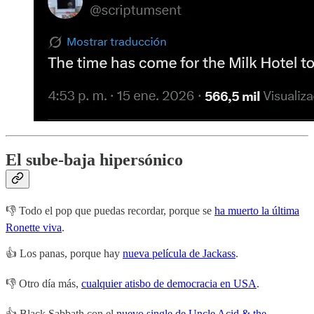
El sube-baja hipersónico
👎 Todo el pop que puedas recordar, porque se
ha muerto la última
Ronette viva
.
👍 Los panas, porque hay
nueva película de Jackass
.
👎 Otro día más,
cualquier atisbo de democracia en USA
.
👍 Black Sabbath con el
nuevo single de Uncle Acid & the