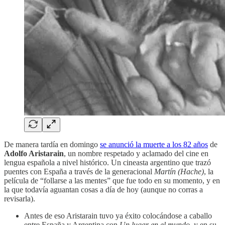
De manera tardía en domingo
se anunció la muerte a los 82 años
de
Adolfo Aristarain
, un nombre respetado y aclamado del cine en
lengua española a nivel histórico. Un cineasta argentino que trazó
puentes con España a través de la generacional
Martín (Hache)
, la
película de “follarse a las mentes” que fue todo en su momento, y en
la que todavía aguantan cosas a día de hoy (aunque no corras a
revisarla).
Antes de eso Aristarain tuvo ya éxito colocándose a caballo
entre España y Argentina con
Un lugar en el mundo
, y en su