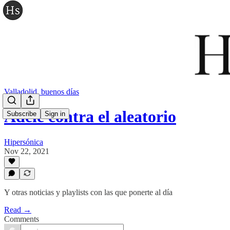
Valladolid, buenos días
Adele contra el aleatorio
Subscribe
Sign in
Hipersónica
Nov 22, 2021
Y otras noticias y playlists con las que ponerte al día
Read →
Comments