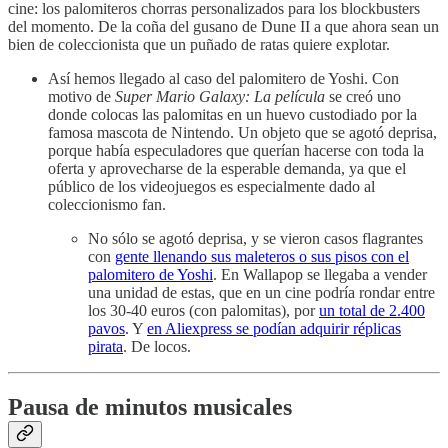
cine: los palomiteros chorras personalizados para los blockbusters
del momento. De la coña del gusano de Dune II a que ahora sean un
bien de coleccionista que un puñado de ratas quiere explotar.
Así hemos llegado al caso del palomitero de Yoshi. Con
motivo de
Super Mario Galaxy: La película
se creó uno
donde colocas las palomitas en un huevo custodiado por la
famosa mascota de Nintendo. Un objeto que se agotó deprisa,
porque había especuladores que querían hacerse con toda la
oferta y aprovecharse de la esperable demanda, ya que el
público de los videojuegos es especialmente dado al
coleccionismo fan.
No sólo se agotó deprisa, y se vieron casos flagrantes
con
gente llenando sus maleteros o sus pisos con el
palomitero de Yoshi
. En Wallapop se llegaba a vender
una unidad de estas, que en un cine podría rondar entre
los 30-40 euros (con palomitas), por
un total de 2.400
pavos
. Y
en Aliexpress se podían adquirir réplicas
pirata
. De locos.
Pausa de minutos musicales