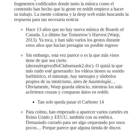
fragmentos codificados donde tanto la música como el
contenido han hecho que la gente en reddit empiece a hacer
su trabajo. La mente colmena y la deep web están buscando la
respuesta para tan necesaria noticia
Hace 13 años que no hay nueva música de Boards of
Canada. Lo último fue Tomorrow’s Harvest (Warp,
2013). Ya toca, y han sido varios los gestos durante
estos años que hacían presagiar un posible regreso
Sin embargo, esta vez parece o es la que más visos
tiene de que sea cierto
(ahorasíregresoBoClabuenaok2.doc). O quizá la que
más ruido esté generando: los vídeos tienen su sonido
barbitúrico, el minutaje, hay mensajes y símbolos
propios de su misticismo, aires de
hauntología
…
Obviamente, Warp guarda silencio, mientras los más
acérrimos cruzan y comparan datos en reddit.
Tan solo queda pasar el Carbono 14
Para colmo, han empezado a aparecer varios carteles en
Reino Unido y EEUU, también con su estética.
Demasiado currado para ser algo orquestado por unos
pocos… Porque parece que alguna tienda de discos