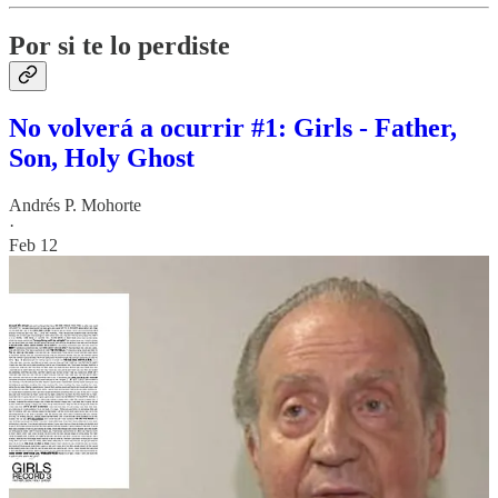
Por si te lo perdiste
No volverá a ocurrir #1: Girls - Father,
Son, Holy Ghost
Andrés P. Mohorte
·
Feb 12