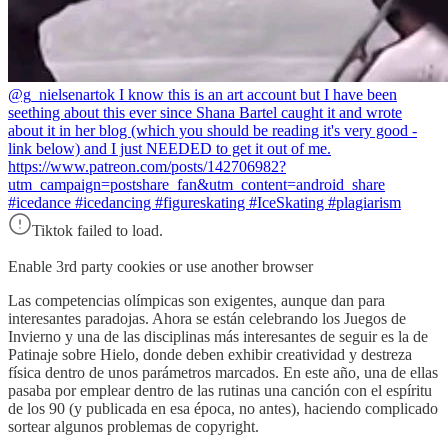
@g_nielsenart
ok I know this is an art account but I have been
seething about this ever since Shana Bartel caught it and wrote
about it in her blog (which you should be reading it's very good -
link below) and I just NEEDED to get it out of me.
https://www.patreon.com/posts/142706982?
utm_campaign=postshare_fan&utm_content=android_share
#icedance #icedancing #figureskating #IceSkating #plagiarism
Tiktok failed to load.
Enable 3rd party cookies or use another browser
Las competencias olímpicas son exigentes, aunque dan para
interesantes paradojas. Ahora se están celebrando los Juegos de
Invierno y una de las disciplinas más interesantes de seguir es la de
Patinaje sobre Hielo, donde deben exhibir creatividad y destreza
física dentro de unos parámetros marcados. En este año, una de ellas
pasaba por emplear dentro de las rutinas una canción con el espíritu
de los 90 (y publicada en esa época, no antes), haciendo complicado
sortear algunos problemas de copyright.