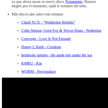
ya que ahora sacan su nuevo disco
Testamento
. Buenos
singles por el momento, ojalá lo rematen del todo.
Más discos que salen esta semana:
Charli XCX - “Wuthering Heights”
Colin Stetson, Greg Fox & Trevor Dunn - Nethering
Converge - Love Is Not Enough
Danny L Harle - Cerulean
hemlocke springs - the apple tree under the sea
KMRU - Kin
WORM - Necropalace