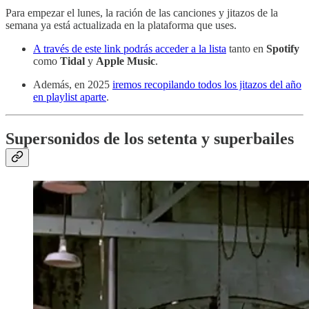
Para empezar el lunes, la ración de las canciones y jitazos de la
semana ya está actualizada en la plataforma que uses.
A través de este link podrás acceder a la lista
tanto en
Spotify
como
Tidal
y
Apple Music
.
Además, en 2025
iremos recopilando todos los jitazos del año
en playlist aparte
.
Supersonidos de los setenta y superbailes