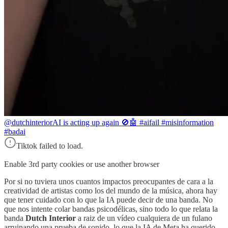
@dutchinterior
AI is acting up again 🚫🤖 #aifail #misinformation
#badai
Tiktok failed to load.
Enable 3rd party cookies or use another browser
Por si no tuviera unos cuantos impactos preocupantes de cara a la
creatividad de artistas como los del mundo de la música, ahora hay
que tener cuidado con lo que la IA puede decir de una banda. No
que nos intente colar bandas psicodélicas, sino todo lo que relata la
banda
Dutch Interior
a raiz de un vídeo cualquiera de un fulano
arruinando una prueba de sonido, lo que la IA de Meta ha querido