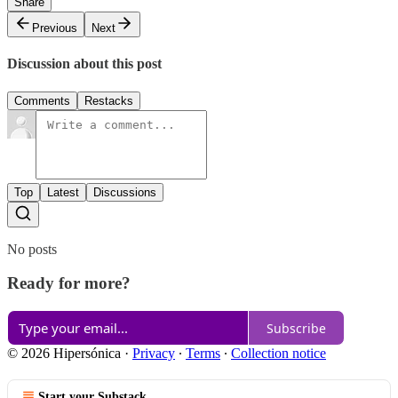
Share
Previous
Next
Discussion about this post
Comments
Restacks
Top
Latest
Discussions
No posts
Ready for more?
Subscribe
© 2026 Hipersónica
·
Privacy
∙
Terms
∙
Collection notice
Start your Substack