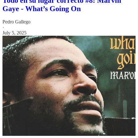
Todo en su lugar correcto #8: Marvin
Gaye - What’s Going On
Pedro Gallego
·
July 5, 2025