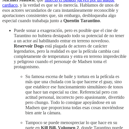
cardiaco
, y la verdad es que se lo merecía. Hablamos de unos de
esos actores secundarios de cara instantáneamente reconocible y
aportaciones consistentes que, sin embargo, desbloqueaba algo
especial cuando trababaja junto a
Quentin Tarantino
.
Puede sonar a exageración, pero es posible que el cine de
Tarantino no hubiera destapado todo su potencial de no tener
a un actor así habilitando entrar en terreno novedoso.
Reservoir Dogs
está plagada de actores de carácter
legendarios, pero la realidad es que la película cambia casi
completamente de temperatura y entra en terreno impredecible
y peligroso cuando el personaje de Madsen toma el
protagonismo.
Su famosa escena de baile y tortura en la película es
más que una chulada con la que hacerse el guay, sino
que establece ese funcionamiento simultáneo de tonos
que hace tan especial su cine. Referencial pero con
actitud personal, incorrecto pero apasionante, divertido
pero chungo. Todo lo consigue apoyándose en un
Madsen que proporciona todas esas cosas moviéndose
bien ante la cámara.
Tampoco se puede menospreciar lo que hace en su
parte en
Kill Bill. Volumen 2
, donde Tarantino puede