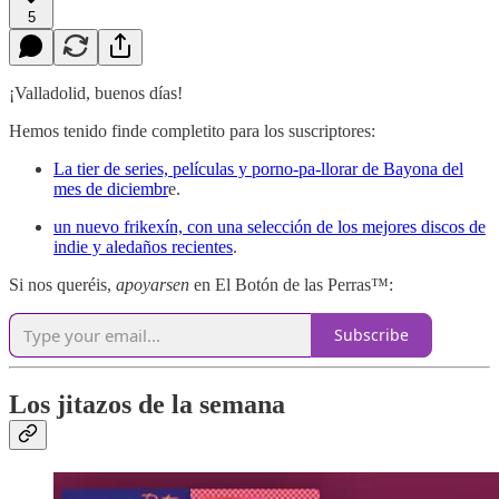
5
¡Valladolid, buenos días!
Hemos tenido finde completito para los suscriptores:
La tier de series, películas y porno-pa-llorar de Bayona del
mes de diciembr
e.
un nuevo frikexín, con una selección de los mejores discos de
indie y aledaños recientes
.
Si nos queréis,
apoyarsen
en El Botón de las Perras™:
Subscribe
Los jitazos de la semana