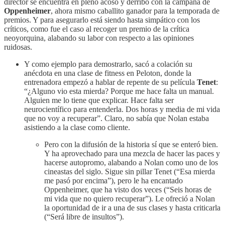
director se encuentra en pleno acoso y derribo con la campaña de
Oppenheimer
, ahora mismo caballito ganador para la temporada de
premios. Y para asegurarlo está siendo hasta simpático con los
críticos, como fue el caso al recoger un premio de la crítica
neoyorquina, alabando su labor con respecto a las opiniones
ruidosas.
Y como ejemplo para demostrarlo, sacó a colación su
anécdota en una clase de fitness en Peloton, donde la
entrenadora empezó a hablar de repente de su película
Tenet
:
“¿Alguno vio esta mierda? Porque me hace falta un manual.
Alguien me lo tiene que explicar. Hace falta ser
neurocientífico para entenderla. Dos horas y media de mi vida
que no voy a recuperar”. Claro, no sabía que Nolan estaba
asistiendo a la clase como cliente.
Pero con la difusión de la historia sí que se enteró bien.
Y ha aprovechado para una mezcla de hacer las paces y
hacerse autopromo, alabando a Nolan como uno de los
cineastas del siglo. Sigue sin pillar Tenet (“Esa mierda
me pasó por encima”), pero le ha encantado
Oppenheimer, que ha visto dos veces (“Seis horas de
mi vida que no quiero recuperar”). Le ofreció a Nolan
la oportunidad de ir a una de sus clases y hasta criticarla
(“Será libre de insultos”).