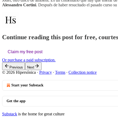
Joder, otro disco de ambient. Es un comentario que hay que tolerar 
Alessandro Cortini
. Después de haber resucitado el pasado curso su
Continue reading this post for free, courte
Claim my free post
Or purchase a paid subscription.
Previous
Next
© 2026 Hipersónica
·
Privacy
∙
Terms
∙
Collection notice
Start your Substack
Get the app
Substack
is the home for great culture