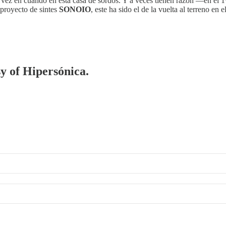
de vez en cuando en esta casa de sordos. Y a veces tienen razón —en e
 proyecto de sintes
SONOIO
, este ha sido el de la vuelta al terreno e
sy of Hipersónica.