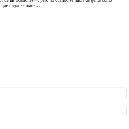
l 1% de las ocasiones—, pero no cuando se habla de gente como
n el que mejor se mane…