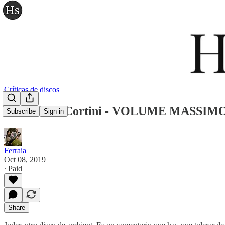
Críticas de discos
Alessandro Cortini - VOLUME MASSIMO, cr
Subscribe
Sign in
Ferraia
Oct 08, 2019
∙ Paid
Share