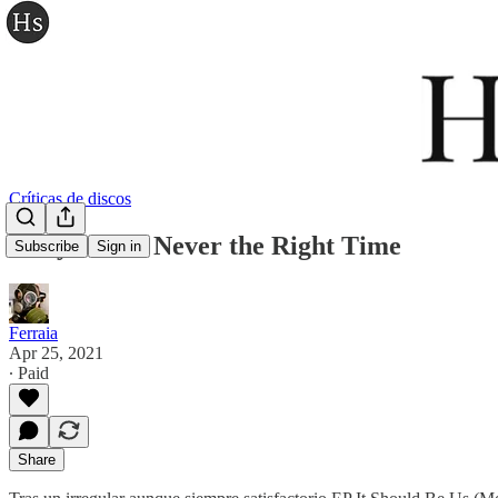
Críticas de discos
Andy Stott - Never the Right Time
Subscribe
Sign in
Ferraia
Apr 25, 2021
∙ Paid
Share