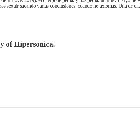
odern Love, 2019), el cuerpo le pedía, y nos pedía, un nuevo largo de
A
mos seguir sacando varias conclusiones, cuando no axiomas. Una de el
sy of Hipersónica.