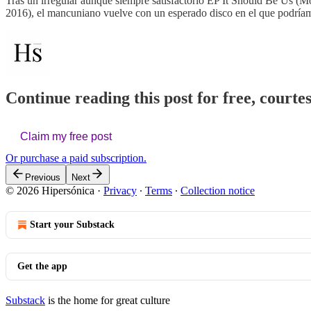
Tras un irregular aunque siempre satisfactorio EP It Should Be Us (M
2016), el mancuniano vuelve con un esperado disco en el que podría
Continue reading this post for free, courte
Claim my free post
Or purchase a paid subscription.
Previous
Next
© 2026 Hipersónica
·
Privacy
∙
Terms
∙
Collection notice
Start your Substack
Get the app
Substack
is the home for great culture