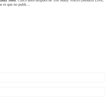
ndy Stott
. Cinco años después de Too Many Voices (Modern Love,
las es que no publi…