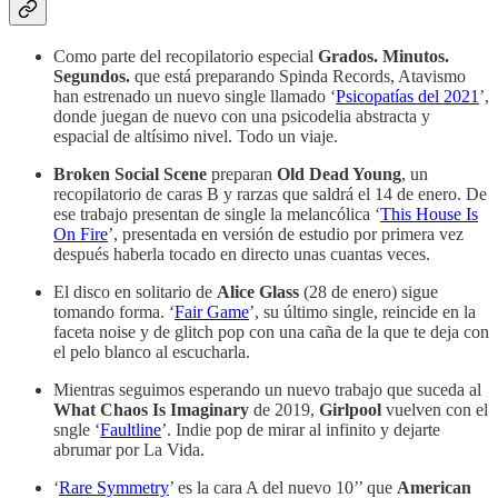
Como parte del recopilatorio especial
Grados. Minutos.
Segundos.
que está preparando Spinda Records, Atavismo
han estrenado un nuevo single llamado ‘
Psicopatías del 2021
’,
donde juegan de nuevo con una psicodelia abstracta y
espacial de altísimo nivel. Todo un viaje.
Broken Social Scene
preparan
Old Dead Young
, un
recopilatorio de caras B y rarzas que saldrá el 14 de enero. De
ese trabajo presentan de single la melancólica ‘
This House Is
On Fire
’, presentada en versión de estudio por primera vez
después haberla tocado en directo unas cuantas veces.
El disco en solitario de
Alice Glass
(28 de enero) sigue
tomando forma. ‘
Fair Game
’, su último single, reincide en la
faceta noise y de glitch pop con una caña de la que te deja con
el pelo blanco al escucharla.
Mientras seguimos esperando un nuevo trabajo que suceda al
What Chaos Is Imaginary
de 2019,
Girlpool
vuelven con el
sngle ‘
Faultline
’. Indie pop de mirar al infinito y dejarte
abrumar por La Vida.
‘
Rare Symmetry
’ es la cara A del nuevo 10’’ que
American