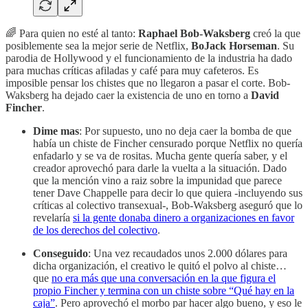
🌈 Para quien no esté al tanto:
Raphael Bob-Waksberg
creó la que
posiblemente sea la mejor serie de Netflix,
BoJack Horseman
. Su
parodia de Hollywood y el funcionamiento de la industria ha dado
para muchas críticas afiladas y café para muy cafeteros. Es
imposible pensar los chistes que no llegaron a pasar el corte. Bob-
Waksberg ha dejado caer la existencia de uno en torno a
David
Fincher
.
Dime mas
: Por supuesto, uno no deja caer la bomba de que
había un chiste de Fincher censurado porque Netflix no quería
enfadarlo y se va de rositas. Mucha gente quería saber, y el
creador aprovechó para darle la vuelta a la situación. Dado
que la mención vino a raiz sobre la impunidad que parece
tener Dave Chappelle para decir lo que quiera -incluyendo sus
críticas al colectivo transexual-, Bob-Waksberg aseguró que lo
revelaría
si la gente donaba dinero a organizaciones en favor
de los derechos del colectivo
.
Conseguido
: Una vez recaudados unos 2.000 dólares para
dicha organización, el creativo le quitó el polvo al chiste…
que
no era más que una conversación en la que figura el
propio Fincher y termina con un chiste sobre “Qué hay en la
caja”
. Pero aprovechó el morbo par hacer algo bueno, y eso le