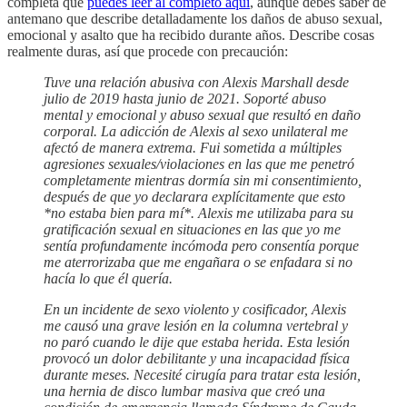
completa que
puedes leer al completo aquí
, aunque debes saber de
antemano que describe detalladamente los daños de abuso sexual,
emocional y asalto que ha recibido durante años. Describe cosas
realmente duras, así que procede con precaución:
Tuve una relación abusiva con Alexis Marshall desde
julio de 2019 hasta junio de 2021. Soporté abuso
mental y emocional y abuso sexual que resultó en daño
corporal. La adicción de Alexis al sexo unilateral me
afectó de manera extrema. Fui sometida a múltiples
agresiones sexuales/violaciones en las que me penetró
completamente mientras dormía sin mi consentimiento,
después de que yo declarara explícitamente que esto
*no estaba bien para mí*. Alexis me utilizaba para su
gratificación sexual en situaciones en las que yo me
sentía profundamente incómoda pero consentía porque
me aterrorizaba que me engañara o se enfadara si no
hacía lo que él quería.
En un incidente de sexo violento y cosificador, Alexis
me causó una grave lesión en la columna vertebral y
no paró cuando le dije que estaba herida. Esta lesión
provocó un dolor debilitante y una incapacidad física
durante meses. Necesité cirugía para tratar esta lesión,
una hernia de disco lumbar masiva que creó una