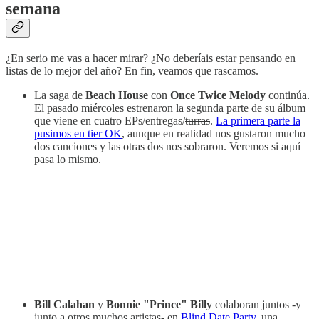
semana
¿En serio me vas a hacer mirar? ¿No deberíais estar pensando en
listas de lo mejor del año? En fin, veamos que rascamos.
La saga de
Beach House
con
Once Twice Melody
continúa.
El pasado miércoles estrenaron la segunda parte de su álbum
que viene en cuatro EPs/entregas/
turras
.
La primera parte la
pusimos en tier OK
, aunque en realidad nos gustaron mucho
dos canciones y las otras dos nos sobraron. Veremos si aquí
pasa lo mismo.
Bill Calahan
y
Bonnie "Prince" Billy
colaboran juntos -y
junto a otros muchos artistas- en
Blind Date Party
, una