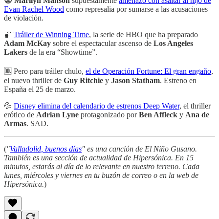
😡 Marilyn Manson
supuestamente
amenazó con asaltar al hijo de
Evan Rachel Wood
como represalia por sumarse a las acusaciones
de violación.
🏀
Tráiler de Winning Time
, la serie de HBO que ha preparado
Adam McKay
sobre el espectacular ascenso de
Los Angeles
Lakers
de la era “Showtime”.
🆒 Pero para tráiler chulo,
el de Operación Fortune: El gran engaño
,
el nuevo thriller de
Guy Ritchie
y
Jason Statham
. Estreno en
España el 25 de marzo.
💦
Disney elimina del calendario de estrenos Deep Water
, el thriller
erótico de
Adrian Lyne
protagonizado por
Ben Affleck
y
Ana de
Armas
. SAD.
(
"
Valladolid, buenos días
" es una canción de El Niño Gusano.
También es una sección de actualidad de Hipersónica. En 15
minutos, estarás al día de lo relevante en nuestro terreno. Cada
lunes, miércoles y viernes en tu buzón de correo o en la web de
Hipersónica.
)