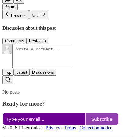
Share
Previous
Next
Discussion about this post
Comments
Restacks
Top
Latest
Discussions
No posts
Ready for more?
Subscribe
© 2026 Hipersónica
·
Privacy
∙
Terms
∙
Collection notice