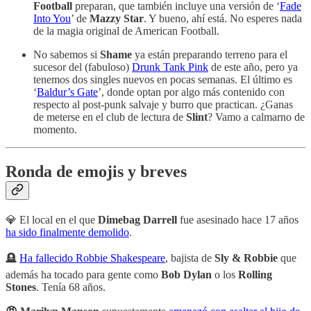
Football
preparan, que también incluye una versión de ‘
Fade
Into You
’ de
Mazzy Star
. Y bueno, ahí está. No esperes nada
de la magia original de American Football.
No sabemos si
Shame
ya están preparando terreno para el
sucesor del (fabuloso)
Drunk Tank Pink
de este año, pero ya
tenemos dos singles nuevos en pocas semanas. El último es
‘
Baldur’s Gate
’, donde optan por algo más contenido con
respecto al post-punk salvaje y burro que practican. ¿Ganas
de meterse en el club de lectura de
Slint
? Vamo a calmarno de
momento.
Ronda de emojis y breves
💎 El local en el que
Dimebag Darrell
fue asesinado hace 17 años
ha sido finalmente demolido
.
🪦
Ha fallecido Robbie Shakespeare
, bajista de
Sly & Robbie
que
además ha tocado para gente como
Bob Dylan
o los
Rolling
Stones
. Tenía 68 años.