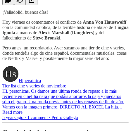
¡Valladolid, buenos días!
Hoy viernes os comentamos el conflicto de
Anna Von Hausswolff
con la comunidad católica, de la terrible historia de abuso de
Lingua
Ignota
a manos de
Alexis Marshall
(
Daughters
) y del
fallecimiento de
Steve Bronski
.
Pero antes, un recordatorio. Ayer sacamos una tier de cine y series,
donde tendréis algo de cine español, documentales musicales, cosas
de Netflix y Marvel y posiblemente la mejor serie del año:
Hipersónica
Tier list cine y series de noviembre
Hi, personicas. Os damos una última ronda de repaso a lo más
reciente en cinefilia para que podáis ahorraros la paja y quedaros
sólo el grano. Una ronda previa antes de los repasos de fin de año.
Vamos con la imagen primero. DIRECTO AL EXCEL La hija…
Read more
5 years ago · 1 comment · Pedro Gallego