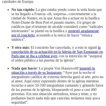
catedrales de Europa.
No tan rápido
: La gira estaba yendo como la seda hasta que
se ha llegado a Francia -oh, sorpresa-, concretamente a la
ciudad de Nantes, en la que Anna iba a actuar en la basílica
Notre-Dame de Bon-Port el pasado martes. Un grupo de
católicos que el teniente de alcalde consideró como “radicales
intolerantes” se plantó en la basílica y
protestó airadamente
por el concierto
, acusando a la sueca de hacer “música
satánica”.
Y otra más
: El concierto fue cancelado, y a esto le siguió
la
cancelación de su actuación en la Iglesia de San Eustaquio en
París que se iba a celebrar ayer
, con la intención de “asegurar
el orden público a las puertas de la iglesia”.
Nada que hacer
: La propia Von Hausswolff
lamentó la
situación a través de su Instagram
: “Ayer por la noche el
integralismo católico de extrema derecha ganó al arte, pero no
al amor. Aquí estoy esperando dentro de la iglesia mientras
escucho a unos 50-100 integralistas cantando y gritando fuera
de las puertas de la iglesia, bloqueando el paso a casi 400
personas. Era una situación aterradora, tensa y triste, y no
podíamos hacer nada más que cancelar, teníamos muy poca
seguridad”.