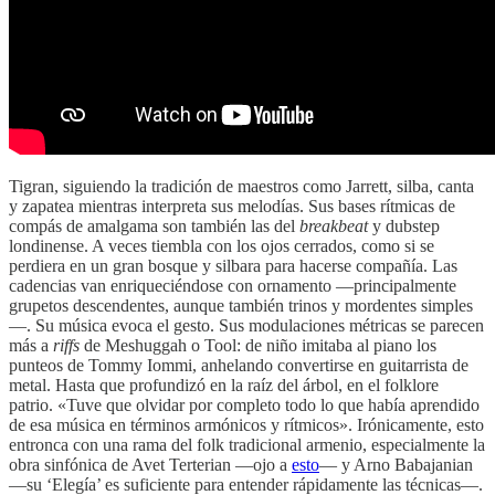
Tigran, siguiendo la tradición de maestros como Jarrett, silba, canta
y zapatea mientras interpreta sus melodías. Sus bases rítmicas de
compás de amalgama son también las del
breakbeat
y dubstep
londinense. A veces tiembla con los ojos cerrados, como si se
perdiera en un gran bosque y silbara para hacerse compañía. Las
cadencias van enriqueciéndose con ornamento —principalmente
grupetos descendentes, aunque también trinos y mordentes simples
—. Su música evoca el gesto. Sus modulaciones métricas se parecen
más a
riffs
de Meshuggah o Tool: de niño imitaba al piano los
punteos de Tommy Iommi, anhelando convertirse en guitarrista de
metal. Hasta que profundizó en la raíz del árbol, en el folklore
patrio. «Tuve que olvidar por completo todo lo que había aprendido
de esa música en términos armónicos y rítmicos». Irónicamente, esto
entronca con una rama del folk tradicional armenio, especialmente la
obra sinfónica de Avet Terterian —ojo a
esto
— y Arno Babajanian
—su ‘Elegía’ es suficiente para entender rápidamente las técnicas—.