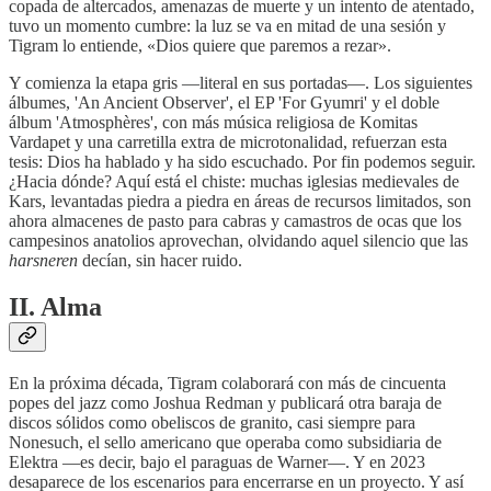
copada de altercados, amenazas de muerte y un intento de atentado,
tuvo un momento cumbre: la luz se va en mitad de una sesión y
Tigram lo entiende, «Dios quiere que paremos a rezar».
Y comienza la etapa gris —literal en sus portadas—. Los siguientes
álbumes, 'An Ancient Observer', el EP 'For Gyumri' y el doble
álbum 'Atmosphères', con más música religiosa de Komitas
Vardapet y una carretilla extra de microtonalidad, refuerzan esta
tesis: Dios ha hablado y ha sido escuchado. Por fin podemos seguir.
¿Hacia dónde? Aquí está el chiste: muchas iglesias medievales de
Kars, levantadas piedra a piedra en áreas de recursos limitados, son
ahora almacenes de pasto para cabras y camastros de ocas que los
campesinos anatolios aprovechan, olvidando aquel silencio que las
harsneren
decían, sin hacer ruido.
II. Alma
En la próxima década, Tigram colaborará con más de cincuenta
popes del jazz como Joshua Redman y publicará otra baraja de
discos sólidos como obeliscos de granito, casi siempre para
Nonesuch, el sello americano que operaba como subsidiaria de
Elektra —es decir, bajo el paraguas de Warner—. Y en 2023
desaparece de los escenarios para encerrarse en un proyecto. Y así