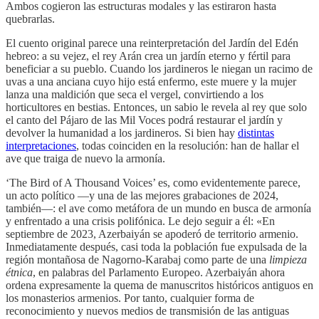
Ambos cogieron las estructuras modales y las estiraron hasta
quebrarlas.
El cuento original parece una reinterpretación del Jardín del Edén
hebreo: a su vejez, el rey Arán crea un jardín eterno y fértil para
beneficiar a su pueblo. Cuando los jardineros le niegan un racimo de
uvas a una anciana cuyo hijo está enfermo, este muere y la mujer
lanza una maldición que seca el vergel, convirtiendo a los
horticultores en bestias. Entonces, un sabio le revela al rey que solo
el canto del Pájaro de las Mil Voces podrá restaurar el jardín y
devolver la humanidad a los jardineros. Si bien hay
distintas
interpretaciones
, todas coinciden en la resolución: han de hallar el
ave que traiga de nuevo la armonía.
‘The Bird of A Thousand Voices’ es, como evidentemente parece,
un acto político —y una de las mejores grabaciones de 2024,
también—: el ave como metáfora de un mundo en busca de armonía
y enfrentado a una crisis polifónica. Le dejo seguir a él: «En
septiembre de 2023, Azerbaiyán se apoderó de territorio armenio.
Inmediatamente después, casi toda la población fue expulsada de la
región montañosa de Nagorno-Karabaj como parte de una
limpieza
étnica
, en palabras del Parlamento Europeo. Azerbaiyán ahora
ordena expresamente la quema de manuscritos históricos antiguos en
los monasterios armenios. Por tanto, cualquier forma de
reconocimiento y nuevos medios de transmisión de las antiguas