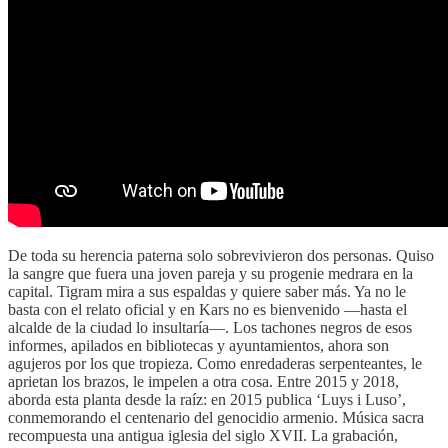
De toda su herencia paterna solo sobrevivieron dos personas. Quiso
la sangre que fuera una joven pareja y su progenie medrara en la
capital. Tigram mira a sus espaldas y quiere saber más. Ya no le
basta con el relato oficial y en Kars no es bienvenido —hasta el
alcalde de la ciudad lo insultaría—. Los tachones negros de esos
informes, apilados en bibliotecas y ayuntamientos, ahora son
agujeros por los que tropieza. Como enredaderas serpenteantes, le
aprietan los brazos, le impelen a otra cosa. Entre 2015 y 2018,
aborda esta planta desde la raíz: en 2015 publica ‘Luys i Luso’,
conmemorando el centenario del genocidio armenio. Música sacra
recompuesta una antigua iglesia del siglo XVII. La grabación,