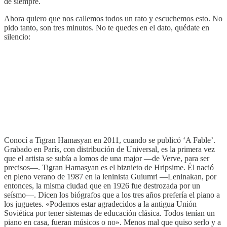
de siempre.
Ahora quiero que nos callemos todos un rato y escuchemos esto. No
pido tanto, son tres minutos. No te quedes en el dato, quédate en
silencio:
Conocí a Tigran Hamasyan en 2011, cuando se publicó ‘A Fable’.
Grabado en París, con distribución de Universal, es la primera vez
que el artista se subía a lomos de una major —de Verve, para ser
precisos—. Tigran Hamasyan es el biznieto de Hripsime. Él nació
en pleno verano de 1987 en la leninista Guiumri —Leninakan, por
entonces, la misma ciudad que en 1926 fue destrozada por un
seísmo—. Dicen los biógrafos que a los tres años prefería el piano a
los juguetes. «Podemos estar agradecidos a la antigua Unión
Soviética por tener sistemas de educación clásica. Todos tenían un
piano en casa, fueran músicos o no». Menos mal que quiso serlo y a