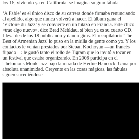
los 16, viviendo ya en California, se imagina su gran fábula.
‘A Fable’ es el único disco de su carrera donde firmaba renunciando
al apellido, algo que nunca volverá a hacer. El álbum gana el
‘Victoire du Jazz’ y se convierte en un hitazo en Francia. Este chico
«trae algo nuevo», dice Brad Mehldau, si bien ya es su cuarto CD.
Lleva desde los 18 publicando y dando giras. El recopilatorio 'The
Best of Armenian Jazz' lo puso en la mirilla de gente como yo. Y los
contactos le venían prestados por Stepan Kochoyan —un francés
flipado—: le gustó tanto el rollo de Tigram que lo invitó a tocar en
un festival que estaba organizando. En 2006 participa en el
Thelonious Monk Jazz bajo la mirada de Herbie Hancock. Gana por
absoluta unanimidad. Creyente en las cosas mágicas, las fábulas
siguen sucediéndose.