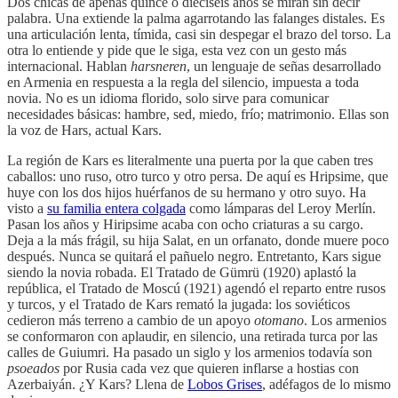
Dos chicas de apenas quince o dieciséis años se miran sin decir
palabra. Una extiende la palma agarrotando las falanges distales. Es
una articulación lenta, tímida, casi sin despegar el brazo del torso. La
otra lo entiende y pide que le siga, esta vez con un gesto más
internacional. Hablan
harsneren
, un lenguaje de señas desarrollado
en Armenia en respuesta a la regla del silencio, impuesta a toda
novia. No es un idioma florido, solo sirve para comunicar
necesidades básicas: hambre, sed, miedo, frío; matrimonio. Ellas son
la voz de Hars, actual Kars.
La región de Kars es literalmente una puerta por la que caben tres
caballos: uno ruso, otro turco y otro persa. De aquí es Hripsime, que
huye con los dos hijos huérfanos de su hermano y otro suyo. Ha
visto a
su familia entera colgada
como lámparas del Leroy Merlín.
Pasan los años y Hiripsime acaba con ocho criaturas a su cargo.
Deja a la más frágil, su hija Salat, en un orfanato, donde muere poco
después. Nunca se quitará el pañuelo negro. Entretanto, Kars sigue
siendo la novia robada. El Tratado de Gümrü (1920) aplastó la
república, el Tratado de Moscú (1921) agendó el reparto entre rusos
y turcos, y el Tratado de Kars remató la jugada: los soviéticos
cedieron más terreno a cambio de un apoyo
otomano
. Los armenios
se conformaron con aplaudir, en silencio, una retirada turca por las
calles de Guiumri. Ha pasado un siglo y los armenios todavía son
psoeados
por Rusia cada vez que quieren inflarse a hostias con
Azerbaiyán. ¿Y Kars? Llena de
Lobos Grises
, adéfagos de lo mismo