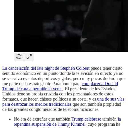
La cancelación del late night de Stephen Colbert
puede tener cierto
sentido económico en un punto donde la televisión en directo ya no
se ve salvo eventos deportivos y galas, pero muy pocos dudaron que
fue parte de la estrategia de Paramount para
complacer a Donald
Trump de cara a permitir su venta
. El presidente de los Estados
Unidos tiene su propia cruzada con los presentadores de estos
formatos, que hacen chistes políticos a su costa, y es
una de sus vías
para destrozar los medios tradicionales
que son también propiedad
de los grandes conglomerados de telecomunicaciones.
No era de extrañar que también
Trump celebrase
también
la
repentina suspensión de Jimmy Kimmel
, cuyo programa ha