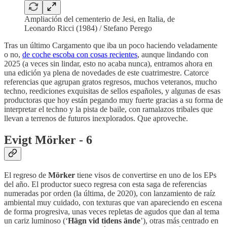
Ampliación del cementerio de Jesi, en Italia, de
Leonardo Ricci (1984) / Stefano Perego
Tras un último Cargamento que iba un poco haciendo veladamente
o no,
de coche escoba con cosas recientes
, aunque lindando con
2025 (a veces sin lindar, esto no acaba nunca), entramos ahora en
una edición ya plena de novedades de este cuatrimestre. Catorce
referencias que agrupan gratos regresos, muchos veteranos, mucho
techno, reediciones exquisitas de sellos españoles, y algunas de esas
productoras que hoy están pegando muy fuerte gracias a su forma de
interpretar el techno y la pista de baile, con ramalazos tribales que
llevan a terrenos de futuros inexplorados. Que aproveche.
Evigt Mörker - 6
El regreso de
Mörker
tiene visos de convertirse en uno de los EPs
del año. El productor sueco regresa con esta saga de referencias
numeradas por orden (la última, de 2020), con lanzamiento de raíz
ambiental muy cuidado, con texturas que van apareciendo en escena
de forma progresiva, unas veces repletas de agudos que dan al tema
un cariz luminoso (‘
Hägn vid tidens ände
’), otras más centrado en