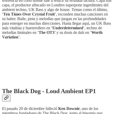
referencia en corto donde sale a relucir su refinada factura. Capa tras
capa, el productor afincado en Londres superpone ingredientes del
ambient techno, UK Bass y algo de house. Temas como el último,
‘
Ten Times Over Crystal Fruit
’, esconden muchas canciones en
su haber. Baile, pista y melodías que juegan en las profundidades
para emerger en muchas direcciones. Hasta llegar aquí, un UK Bass
más vitalista y buenrrollero en ‘
Underdetermined
’, techno de
melodías liminales en ‘
The OT3
’ y su dosis de dub en ‘
Worth
Variation
’.
The Black Dog - Loud Ambient EP1
El pasado 20 de diciembre falleció
Ken Downie
, uno de los
miembros fundadores de The Black Dog, junto al binomio que