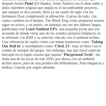
después formó
Plaid
(Ed Hanley, Andy Turner); era el alma máter y
único miembro original que seguía en el incombustible proyecto,
que aunque se dice pronto, lleva ya un cuarto de siglo con los
hermanos Dust completando la alineación. A pesar de todo, con
varios cambios en el tiempo, The Black Dog como propuesta sonora
sigue en activo, y en marzo, en sintonía con sus dos últimos largos,
publicaban este
Loud Ambient EP1
, una pequeña joyita que nos
recuerda de dónde viene uno de los sonidos pioneros británicos en
lo referente a la IDM y su estrecho vínculo con el ambient techno.
Una referencia de cuatro cortes con temas luminosos como ‘
Taking
Our Ball In
’ y ensoñadores como ‘
Clock 23
’, muy en línea con el
sonido de siempre del grupo. Sin embargo, hay que hacer especial
hincapié en el regalo sonoro que supone ‘
Playground Twist
’, sin
duda una de las joyas de este 2026, por ahora, con un ambient
techno suave, pero de una producción brillantísima. Pura elegancia y
belleza. Gracias por seguir adelante.