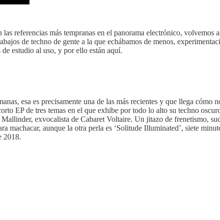
n las referencias más tempranas en el panorama electrónico, volvemos a
e trabajos de techno de gente a la que echábamos de menos, experimenta
de estudio al uso, y por ello están aquí.
emanas, esa es precisamente una de las más recientes y que llega cómo n
corto EP de tres temas en el que exhibe por todo lo alto su techno osc
llinder, exvocalista de Cabaret Voltaire. Un jitazo de frenetismo, sud
 machacar, aunque la otra perla es ‘Solitude Illuminated’, siete minu
de 2018.