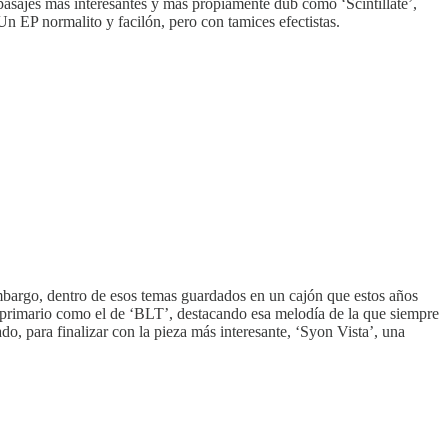
asajes más interesantes y más propiamente dub como ‘Scintillate’,
n EP normalito y facilón, pero con tamices efectistas.
mbargo, dentro de esos temas guardados en un cajón que estos años
e primario como el de ‘BLT’, destacando esa melodía de la que siempre
, para finalizar con la pieza más interesante, ‘Syon Vista’, una