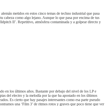
y alemán metidos en estos cinco temas de techno industrial que pasa
n tu cabeza como algo lejano. Aunque lo que pasa por encima de tus
ildpitch II’. Repetitivo, atmósfera contaminada y a golpear directo y
o en los últimos años. Bastante por debajo del nivel de los LP e
as del electro y la melodía por la que ha apostado en los últimos
ados. Es cierto que hay pasajes interesantes como esa parte pseudo
contramos una ‘Film 3’ de ritmos rotos y graves que poco tiene que ver