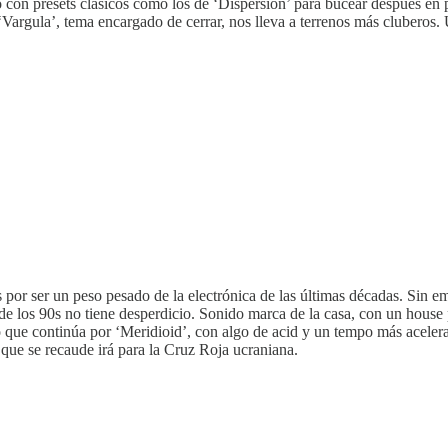
on presets clásicos como los de ‘Dispersion’ para bucear después en p
Vargula’, tema encargado de cerrar, nos lleva a terrenos más cluberos. U
or ser un peso pesado de la electrónica de las últimas décadas. Sin e
de los 90s no tiene desperdicio. Sonido marca de la casa, con un hous
ue continúa por ‘Meridioid’, con algo de acid y un tempo más acelerado
que se recaude irá para la Cruz Roja ucraniana.