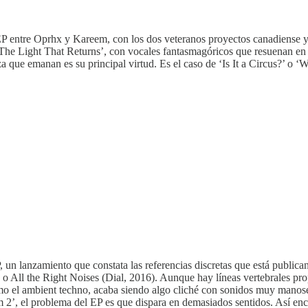
l EP entre Oprhx y Kareem, con los dos veteranos proyectos canadiense 
 ‘The Light That Returns’, con vocales fantasmagóricos que resuenan e
a que emanan es su principal virtud. Es el caso de ‘Is It a Circus?’ o ‘W
n lanzamiento que constata las referencias discretas que está publicand
 All the Right Noises (Dial, 2016). Aunque hay líneas vertebrales propi
mo el ambient techno, acaba siendo algo cliché con sonidos muy manose
lm 2’, el problema del EP es que dispara en demasiados sentidos. Así en