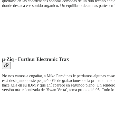
quedarse en las coordenadas sonoras cómodas de un dub techno añejo c
donde destaca ese sonido orgánico. Un equilibrio de ambas partes en ‘
µ-Ziq - Furthur Electronic Trax
No nos vamos a engañar, a Mike Paradinas le perdamos algunas cosas p
está destapando, este pequeño EP de grabaciones de la primera mitad 
hace gala en su IDM y que ahí aparece en segundo plano. Un sendero q
versión más ralentizada de ‘Swan Vesta’, tema propio del 95. Todo lo 