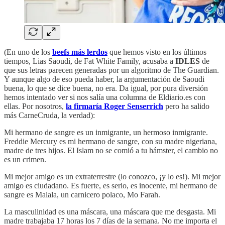
(En uno de los
beefs más lerdos
que hemos visto en los últimos
tiempos, Lias Saoudi, de Fat White Family, acusaba a
IDLES
de
que sus letras parecen generadas por un algoritmo de The Guardian.
Y aunque algo de eso pueda haber, la argumentación de Saoudi
buena, lo que se dice buena, no era. Da igual, por pura diversión
hemos intentado ver si nos salía una columna de Eldiario.es con
ellas. Por nosotros,
la firmaría Roger Senserrich
pero ha salido
más CarneCruda, la verdad):
Mi hermano de sangre es un inmigrante, un hermoso inmigrante.
Freddie Mercury es mi hermano de sangre, con su madre nigeriana,
madre de tres hijos. El Islam no se comió a tu hámster, el cambio no
es un crimen.
Mi mejor amigo es un extraterrestre (lo conozco, ¡y lo es!). Mi mejor
amigo es ciudadano. Es fuerte, es serio, es inocente, mi hermano de
sangre es Malala, un carnicero polaco, Mo Farah.
La masculinidad es una máscara, una máscara que me desgasta. Mi
madre trabajaba 17 horas los 7 días de la semana. No me importa el