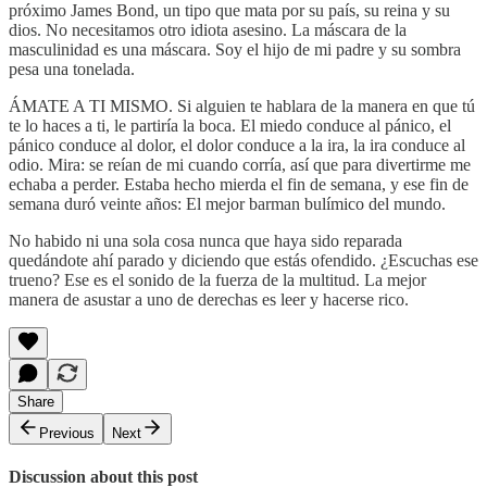
próximo James Bond, un tipo que mata por su país, su reina y su
dios. No necesitamos otro idiota asesino. La máscara de la
masculinidad es una máscara. Soy el hijo de mi padre y su sombra
pesa una tonelada.
ÁMATE A TI MISMO. Si alguien te hablara de la manera en que tú
te lo haces a ti, le partiría la boca. El miedo conduce al pánico, el
pánico conduce al dolor, el dolor conduce a la ira, la ira conduce al
odio. Mira: se reían de mi cuando corría, así que para divertirme me
echaba a perder. Estaba hecho mierda el fin de semana, y ese fin de
semana duró veinte años: El mejor barman bulímico del mundo.
No habido ni una sola cosa nunca que haya sido reparada
quedándote ahí parado y diciendo que estás ofendido. ¿Escuchas ese
trueno? Ese es el sonido de la fuerza de la multitud. La mejor
manera de asustar a uno de derechas es leer y hacerse rico.
Share
Previous
Next
Discussion about this post