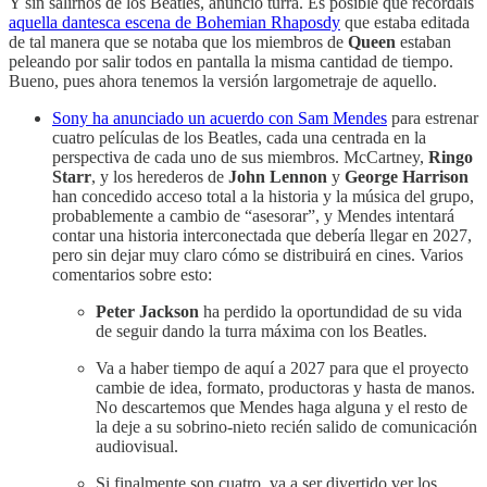
Y sin salirnos de los Beatles, anuncio turra. Es posible que recordáis
aquella dantesca escena de Bohemian Rhaposdy
que estaba editada
de tal manera que se notaba que los miembros de
Queen
estaban
peleando por salir todos en pantalla la misma cantidad de tiempo.
Bueno, pues ahora tenemos la versión largometraje de aquello.
Sony ha anunciado un acuerdo con Sam Mendes
para estrenar
cuatro películas de los Beatles, cada una centrada en la
perspectiva de cada uno de sus miembros. McCartney,
Ringo
Starr
, y los herederos de
John Lennon
y
George Harrison
han concedido acceso total a la historia y la música del grupo,
probablemente a cambio de “asesorar”, y Mendes intentará
contar una historia interconectada que debería llegar en 2027,
pero sin dejar muy claro cómo se distribuirá en cines. Varios
comentarios sobre esto:
Peter Jackson
ha perdido la oportundidad de su vida
de seguir dando la turra máxima con los Beatles.
Va a haber tiempo de aquí a 2027 para que el proyecto
cambie de idea, formato, productoras y hasta de manos.
No descartemos que Mendes haga alguna y el resto de
la deje a su sobrino-nieto recién salido de comunicación
audiovisual.
Si finalmente son cuatro, va a ser divertido ver los