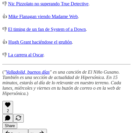
👎
Nic Pizzolato no superando True Detective
.
👍
Mike Flanagan viendo Madame Web
.
👎
El timing de un fan de System of a Down
.
👍
Hugh Grant haciéndose el gruñón
.
👎
La carrera al Oscar
.
(
"
Valladolid, buenos días
" es una canción de El Niño Gusano.
También es una sección de actualidad de Hipersónica. En 15
minutos, estarás al día de lo relevante en nuestro terreno. Cada
lunes, miércoles y viernes en tu buzón de correo o en la web de
Hipersónica.
)
2
Share