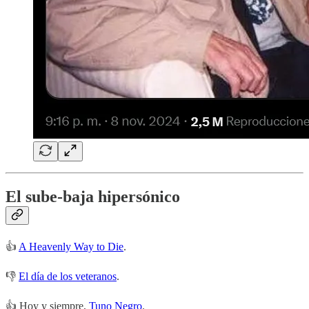
El sube-baja hipersónico
👍
A Heavenly Way to Die
.
👎
El día de los veteranos
.
👍 Hoy y siempre,
Tuno Negro
.