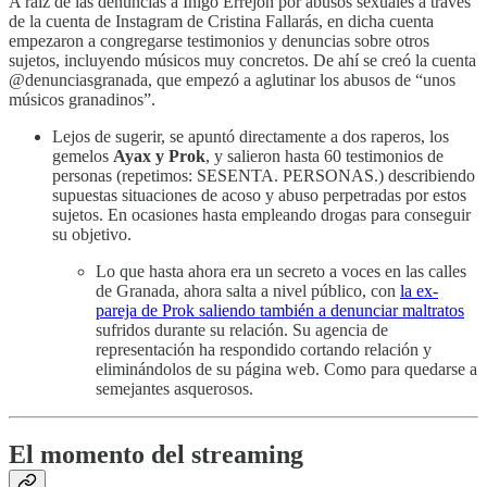
A raíz de las denuncias a Íñigo Errejón por abusos sexuales a través
de la cuenta de Instagram de Cristina Fallarás, en dicha cuenta
empezaron a congregarse testimonios y denuncias sobre otros
sujetos, incluyendo músicos muy concretos. De ahí se creó la cuenta
@denunciasgranada, que empezó a aglutinar los abusos de “unos
músicos granadinos”.
Lejos de sugerir, se apuntó directamente a dos raperos, los
gemelos
Ayax y Prok
, y salieron hasta 60 testimonios de
personas (repetimos: SESENTA. PERSONAS.) describiendo
supuestas situaciones de acoso y abuso perpetradas por estos
sujetos. En ocasiones hasta empleando drogas para conseguir
su objetivo.
Lo que hasta ahora era un secreto a voces en las calles
de Granada, ahora salta a nivel público, con
la ex-
pareja de Prok saliendo también a denunciar maltratos
sufridos durante su relación. Su agencia de
representación ha respondido cortando relación y
eliminándolos de su página web. Como para quedarse a
semejantes asquerosos.
El momento del streaming