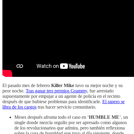
El pasado mes de febrero
Killer Mike
tuvo su mejor noche y su
peor noche.
Tras ganar tres premios Grammy
, fue arrestado
supuestamente por empujar a un agente de policía en el recinto
después de que hubiese problemas para identificarle.
El rapero se
libra de los cargos
tras hacer servicio comunitario.
Meses después afronta todo el caso en ‘
HUMBLE ME
’, un
single donde mezcla orgullo por ser apresado como algunos
de los revolucionarios que admira, pero también reflexiona
sobre la cura de humildad que tuvo al día siguiente, donde