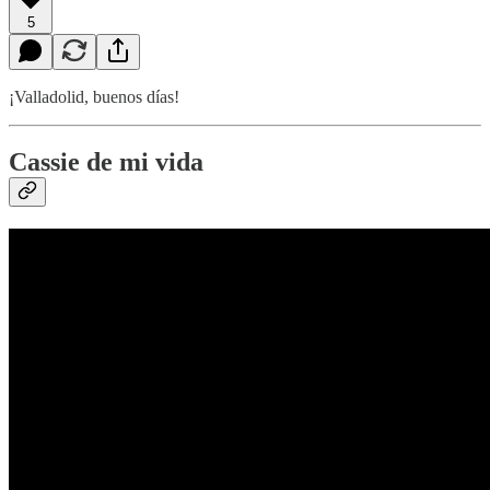
5
¡Valladolid, buenos días!
Cassie de mi vida