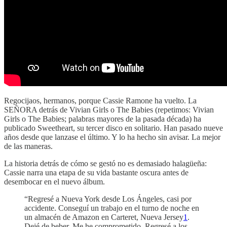
Regocijaos, hermanos, porque Cassie Ramone ha vuelto. La
SEÑORA detrás de Vivian Girls o The Babies (repetimos: Vivian
Girls o The Babies; palabras mayores de la pasada década) ha
publicado Sweetheart, su tercer disco en solitario. Han pasado nueve
años desde que lanzase el último. Y lo ha hecho sin avisar. La mejor
de las maneras.
La historia detrás de cómo se gestó no es demasiado halagüeña:
Cassie narra una etapa de su vida bastante oscura antes de
desembocar en el nuevo álbum.
“Regresé a Nueva York desde Los Ángeles, casi por
accidente. Conseguí un trabajo en el turno de noche en
un almacén de Amazon en Carteret, Nueva Jersey
1
.
Dejé de beber. Me he comprometido. Regresé a los