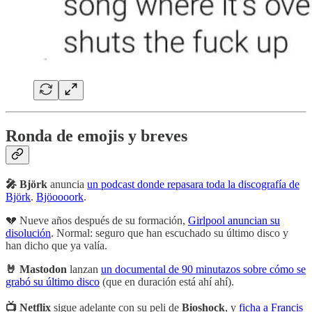
Ronda de emojis y breves
🎤 Björk
anuncia
un podcast donde repasara toda la discografía de
Björk
.
Bjöoooork
.
💔 Nueve años después de su formación,
Girlpool anuncian su
disolución
. Normal: seguro que han escuchado su último disco y
han dicho que ya valía.
🤘 Mastodon
lanzan
un documental de 90 minutazos sobre cómo se
grabó su último disco
(que en duración está ahí ahí).
📺 Netflix
sigue adelante con su peli de
Bioshock
, y
ficha a Francis