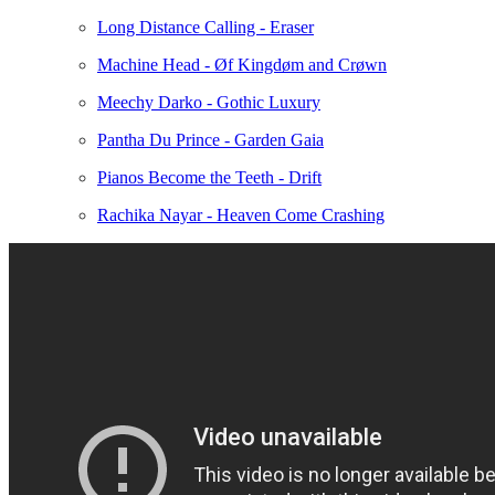
Long Distance Calling - Eraser
Machine Head - Øf Kingdøm and Crøwn
Meechy Darko - Gothic Luxury
Pantha Du Prince - Garden Gaia
Pianos Become the Teeth - Drift
Rachika Nayar - Heaven Come Crashing