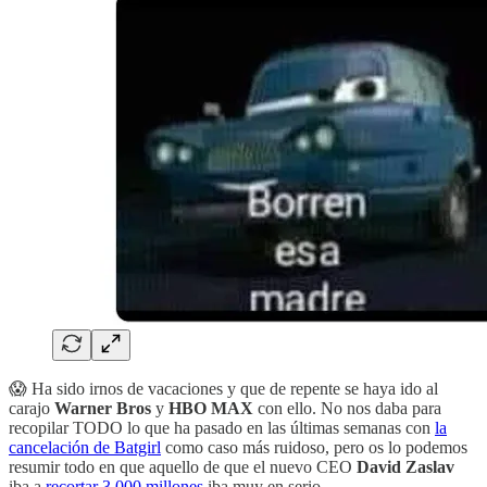
😱 Ha sido irnos de vacaciones y que de repente se haya ido al
carajo
Warner Bros
y
HBO MAX
con ello. No nos daba para
recopilar TODO lo que ha pasado en las últimas semanas con
la
cancelación de Batgirl
como caso más ruidoso, pero os lo podemos
resumir todo en que aquello de que el nuevo CEO
David Zaslav
iba a
recortar 3.000 millones
iba muy en serio.