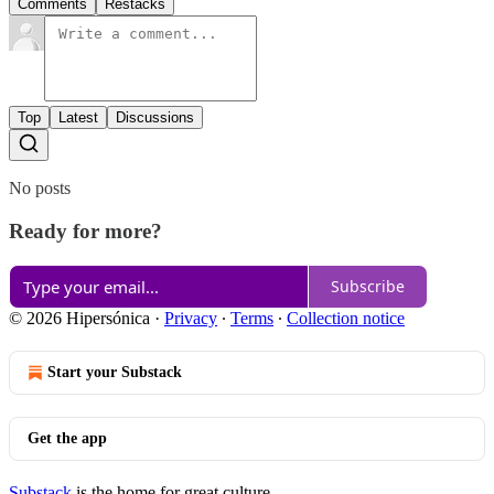
Comments
Restacks
Top
Latest
Discussions
No posts
Ready for more?
Subscribe
© 2026 Hipersónica
·
Privacy
∙
Terms
∙
Collection notice
Start your Substack
Get the app
Substack
is the home for great culture