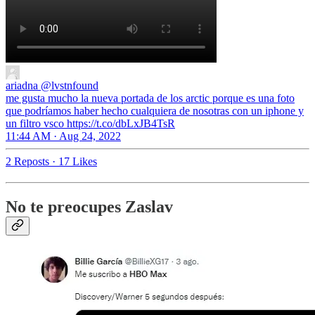
ariadna
@lvstnfound
me gusta mucho la nueva portada de los arctic porque es una foto
que podríamos haber hecho cualquiera de nosotras con un iphone y
un filtro vsco https://t.co/dbLxJB4TsR
11:44 AM · Aug 24, 2022
2 Reposts
·
17 Likes
No te preocupes Zaslav