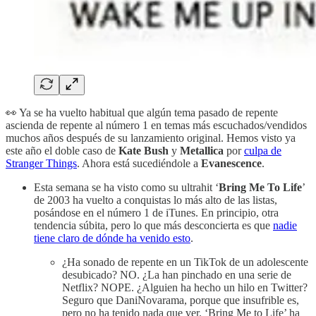
👀 Ya se ha vuelto habitual que algún tema pasado de repente
ascienda de repente al número 1 en temas más escuchados/vendidos
muchos años después de su lanzamiento original. Hemos visto ya
este año el doble caso de
Kate Bush
y
Metallica
por
culpa de
Stranger Things
. Ahora está sucediéndole a
Evanescence
.
Esta semana se ha visto como su ultrahit ‘
Bring Me To Life
’
de 2003 ha vuelto a conquistas lo más alto de las listas,
posándose en el número 1 de iTunes. En principio, otra
tendencia súbita, pero lo que más desconcierta es que
nadie
tiene claro de dónde ha venido esto
.
¿Ha sonado de repente en un TikTok de un adolescente
desubicado? NO. ¿La han pinchado en una serie de
Netflix? NOPE. ¿Alguien ha hecho un hilo en Twitter?
Seguro que DaniNovarama, porque que insufrible es,
pero no ha tenido nada que ver. ‘Bring Me to Life’ ha