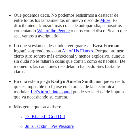
Qué podemos decir. No podemos resistirnos a destacar de
entre todos los lanzamientos un nuevo disco de
Muse
. Es
difícil quién alcanzará más cotas de autoparodia, si nosotros
comentando
Will of the People
o ellos con el disco. Sea lo que
sea, vamos a averiguarlo.
Lo que sí estamos deseando averiguar es si
Ezra Furman
logrará sorprendernos con
All of Us Flames
. Porque promete
cierto giro sonoro más emocional y menos explosivo, aunque
sin duda no le faltarán cosas que contar, como es habitual. De
momento, las canciones de adelanto han sido Síes bastante
claros.
En otra esfera juega
Kaitlyn Aurelia Smith
, aunque es cierto
que es imposible no fijarse en la artista de la electrónica
modular.
Let’s turn it into sound
puede ser la clase de impulso
que va necesitando su carrera.
Más gente que saca disco:
DJ Khaled - God Did
Julia Jacklin - Pre Pleasure