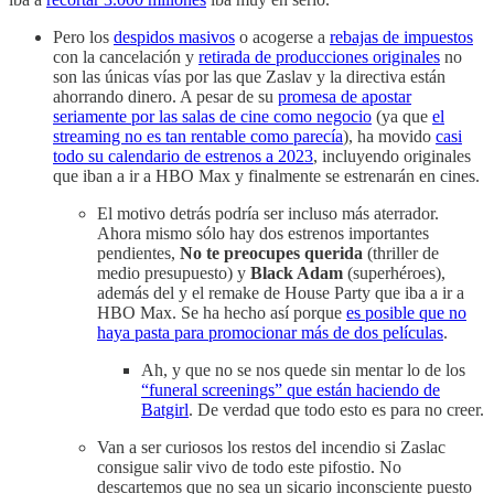
Pero los
despidos masivos
o acogerse a
rebajas de impuestos
con la cancelación y
retirada de producciones originales
no
son las únicas vías por las que Zaslav y la directiva están
ahorrando dinero. A pesar de su
promesa de apostar
seriamente por las salas de cine como negocio
(ya que
el
streaming no es tan rentable como parecía
), ha movido
casi
todo su calendario de estrenos a 2023
, incluyendo originales
que iban a ir a HBO Max y finalmente se estrenarán en cines.
El motivo detrás podría ser incluso más aterrador.
Ahora mismo sólo hay dos estrenos importantes
pendientes,
No te preocupes querida
(thriller de
medio presupuesto) y
Black Adam
(superhéroes),
además del y el remake de House Party que iba a ir a
HBO Max. Se ha hecho así porque
es posible que no
haya pasta para promocionar más de dos películas
.
Ah, y que no se nos quede sin mentar lo de los
“funeral screenings” que están haciendo de
Batgirl
. De verdad que todo esto es para no creer.
Van a ser curiosos los restos del incendio si Zaslac
consigue salir vivo de todo este pifostio. No
descartemos que no sea un sicario inconsciente puesto