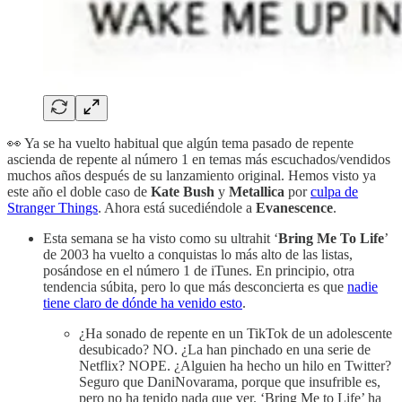
👀 Ya se ha vuelto habitual que algún tema pasado de repente
ascienda de repente al número 1 en temas más escuchados/vendidos
muchos años después de su lanzamiento original. Hemos visto ya
este año el doble caso de
Kate Bush
y
Metallica
por
culpa de
Stranger Things
. Ahora está sucediéndole a
Evanescence
.
Esta semana se ha visto como su ultrahit ‘
Bring Me To Life
’
de 2003 ha vuelto a conquistas lo más alto de las listas,
posándose en el número 1 de iTunes. En principio, otra
tendencia súbita, pero lo que más desconcierta es que
nadie
tiene claro de dónde ha venido esto
.
¿Ha sonado de repente en un TikTok de un adolescente
desubicado? NO. ¿La han pinchado en una serie de
Netflix? NOPE. ¿Alguien ha hecho un hilo en Twitter?
Seguro que DaniNovarama, porque que insufrible es,
pero no ha tenido nada que ver. ‘Bring Me to Life’ ha