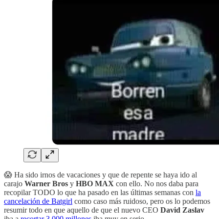
😱 Ha sido irnos de vacaciones y que de repente se haya ido al
carajo
Warner Bros
y
HBO MAX
con ello. No nos daba para
recopilar TODO lo que ha pasado en las últimas semanas con
la
cancelación de Batgirl
como caso más ruidoso, pero os lo podemos
resumir todo en que aquello de que el nuevo CEO
David Zaslav
iba a
recortar 3.000 millones
iba muy en serio.