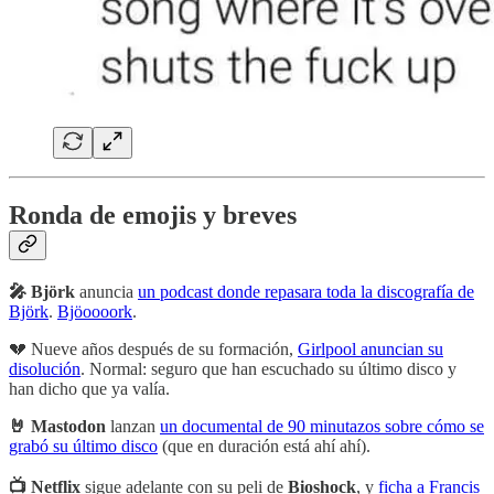
Ronda de emojis y breves
🎤 Björk
anuncia
un podcast donde repasara toda la discografía de
Björk
.
Bjöoooork
.
💔 Nueve años después de su formación,
Girlpool anuncian su
disolución
. Normal: seguro que han escuchado su último disco y
han dicho que ya valía.
🤘 Mastodon
lanzan
un documental de 90 minutazos sobre cómo se
grabó su último disco
(que en duración está ahí ahí).
📺 Netflix
sigue adelante con su peli de
Bioshock
, y
ficha a Francis