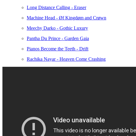
Long Distance Calling - Eraser
Machine Head - Øf Kingdøm and Crøwn
Meechy Darko - Gothic Luxury
Pantha Du Prince - Garden Gaia
Pianos Become the Teeth - Drift
Rachika Nayar - Heaven Come Crashing