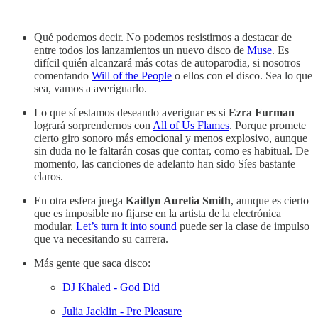
Qué podemos decir. No podemos resistirnos a destacar de
entre todos los lanzamientos un nuevo disco de
Muse
. Es
difícil quién alcanzará más cotas de autoparodia, si nosotros
comentando
Will of the People
o ellos con el disco. Sea lo que
sea, vamos a averiguarlo.
Lo que sí estamos deseando averiguar es si
Ezra Furman
logrará sorprendernos con
All of Us Flames
. Porque promete
cierto giro sonoro más emocional y menos explosivo, aunque
sin duda no le faltarán cosas que contar, como es habitual. De
momento, las canciones de adelanto han sido Síes bastante
claros.
En otra esfera juega
Kaitlyn Aurelia Smith
, aunque es cierto
que es imposible no fijarse en la artista de la electrónica
modular.
Let’s turn it into sound
puede ser la clase de impulso
que va necesitando su carrera.
Más gente que saca disco:
DJ Khaled - God Did
Julia Jacklin - Pre Pleasure