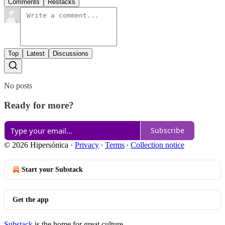
Comments
Restacks
Top
Latest
Discussions
No posts
Ready for more?
Subscribe
© 2026 Hipersónica
·
Privacy
∙
Terms
∙
Collection notice
Start your Substack
Get the app
Substack
is the home for great culture