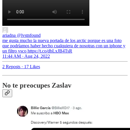
ariadna
@lvstnfound
me gusta mucho la nueva portada de los arctic porque es una foto
que podríamos haber hecho cualquiera de nosotras con un iphone y
un filtro vsco https://t.co/dbLxJB4TsR
11:44 AM · Aug 24, 2022
2 Reposts
·
17 Likes
No te preocupes Zaslav