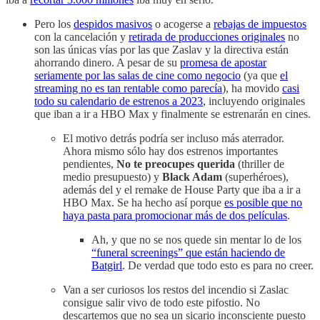
Pero los
despidos masivos
o acogerse a
rebajas de impuestos
con la cancelación y
retirada de producciones originales
no
son las únicas vías por las que Zaslav y la directiva están
ahorrando dinero. A pesar de su
promesa de apostar
seriamente por las salas de cine como negocio
(ya que
el
streaming no es tan rentable como parecía
), ha movido
casi
todo su calendario de estrenos a 2023
, incluyendo originales
que iban a ir a HBO Max y finalmente se estrenarán en cines.
El motivo detrás podría ser incluso más aterrador.
Ahora mismo sólo hay dos estrenos importantes
pendientes,
No te preocupes querida
(thriller de
medio presupuesto) y
Black Adam
(superhéroes),
además del y el remake de House Party que iba a ir a
HBO Max. Se ha hecho así porque
es posible que no
haya pasta para promocionar más de dos películas
.
Ah, y que no se nos quede sin mentar lo de los
“funeral screenings” que están haciendo de
Batgirl
. De verdad que todo esto es para no creer.
Van a ser curiosos los restos del incendio si Zaslac
consigue salir vivo de todo este pifostio. No
descartemos que no sea un sicario inconsciente puesto