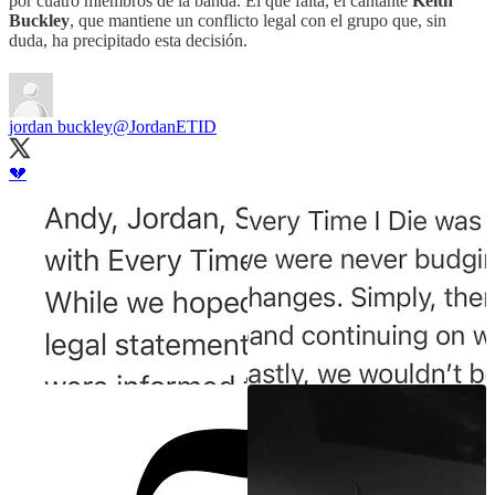
por cuatro miembros de la banda. El que falta, el cantante
Keith
Buckley
, que mantiene un conflicto legal con el grupo que, sin
duda, ha precipitado esta decisión.
jordan buckley
@JordanETID
💔