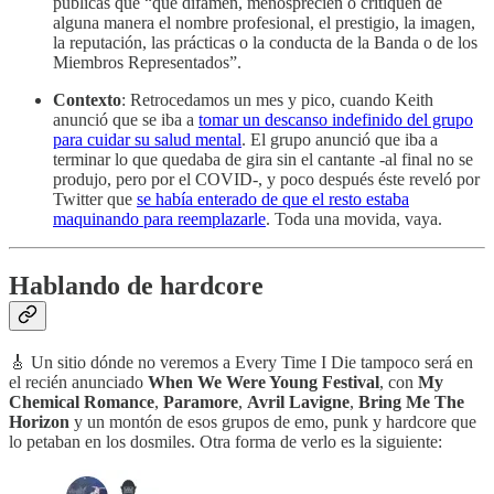
públicas que “que difamen, menosprecien o critiquen de
alguna manera el nombre profesional, el prestigio, la imagen,
la reputación, las prácticas o la conducta de la Banda o de los
Miembros Representados”.
Contexto
: Retrocedamos un mes y pico, cuando Keith
anunció que se iba a
tomar un descanso indefinido del grupo
para cuidar su salud mental
. El grupo anunció que iba a
terminar lo que quedaba de gira sin el cantante -al final no se
produjo, pero por el COVID-, y poco después éste reveló por
Twitter que
se había enterado de que el resto estaba
maquinando para reemplazarle
. Toda una movida, vaya.
Hablando de hardcore
🎸 Un sitio dónde no veremos a Every Time I Die tampoco será en
el recién anunciado
When We Were Young Festival
, con
My
Chemical Romance
,
Paramore
,
Avril Lavigne
,
Bring Me The
Horizon
y un montón de esos grupos de emo, punk y hardcore que
lo petaban en los dosmiles. Otra forma de verlo es la siguiente: