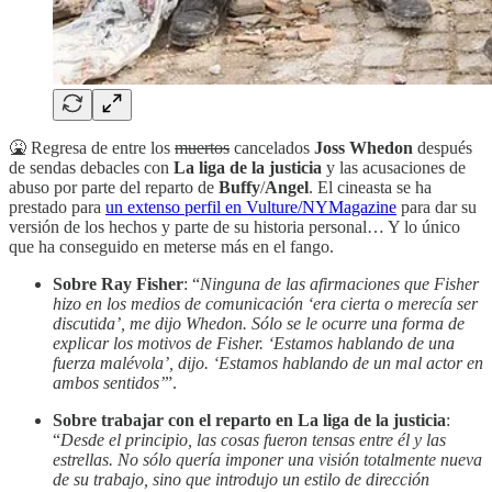
🤮 Regresa de entre los
muertos
cancelados
Joss Whedon
después
de sendas debacles con
La liga de la justicia
y las acusaciones de
abuso por parte del reparto de
Buffy
/
Angel
. El cineasta se ha
prestado para
un extenso perfil en Vulture/NYMagazine
para dar su
versión de los hechos y parte de su historia personal… Y lo único
que ha conseguido en meterse más en el fango.
Sobre Ray Fisher
: “
Ninguna de las afirmaciones que Fisher
hizo en los medios de comunicación ‘era cierta o merecía ser
discutida’, me dijo Whedon. Sólo se le ocurre una forma de
explicar los motivos de Fisher. ‘Estamos hablando de una
fuerza malévola’, dijo. ‘Estamos hablando de un mal actor en
ambos sentidos’
”.
Sobre trabajar con el reparto en La liga de la justicia
:
“
Desde el principio, las cosas fueron tensas entre él y las
estrellas. No sólo quería imponer una visión totalmente nueva
de su trabajo, sino que introdujo un estilo de dirección