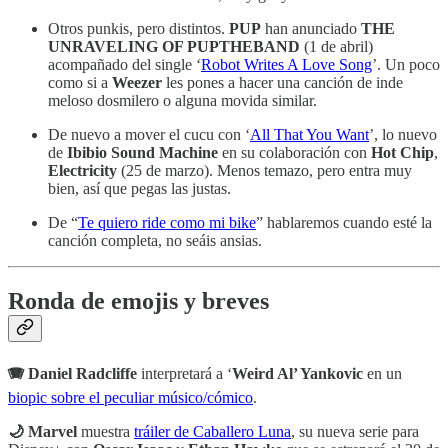
Otros punkis, pero distintos.
PUP
han anunciado
THE
UNRAVELING OF PUPTHEBAND
(1 de abril)
acompañado del single ‘
Robot Writes A Love Song
’. Un poco
como si a
Weezer
les pones a hacer una canción de inde
meloso dosmilero o alguna movida similar.
De nuevo a mover el cucu con ‘
All That You Want
’, lo nuevo
de
Ibibio Sound Machine
en su colaboración con
Hot Chip
,
Electricity
(25 de marzo). Menos temazo, pero entra muy
bien, así que pegas las justas.
De “
Te quiero ride como mi bike
” hablaremos cuando esté la
canción completa, no seáis ansias.
Ronda de emojis y breves
🪗 Daniel Radcliffe
interpretará a ‘
Weird Al’ Yankovic
en un
biopic sobre el peculiar músico/cómico
.
🌙 Marvel
muestra
tráiler de Caballero Luna
, su nueva serie para