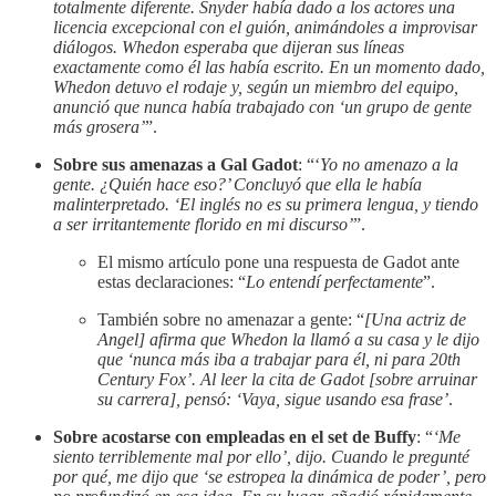
totalmente diferente. Snyder había dado a los actores una
licencia excepcional con el guión, animándoles a improvisar
diálogos. Whedon esperaba que dijeran sus líneas
exactamente como él las había escrito. En un momento dado,
Whedon detuvo el rodaje y, según un miembro del equipo,
anunció que nunca había trabajado con ‘un grupo de gente
más grosera’
”.
Sobre sus amenazas a Gal Gadot
: “‘
Yo no amenazo a la
gente. ¿Quién hace eso?’ Concluyó que ella le había
malinterpretado. ‘El inglés no es su primera lengua, y tiendo
a ser irritantemente florido en mi discurso’
”.
El mismo artículo pone una respuesta de Gadot ante
estas declaraciones: “
Lo entendí perfectamente
”.
También sobre no amenazar a gente: “
[Una actriz de
Angel] afirma que Whedon la llamó a su casa y le dijo
que ‘nunca más iba a trabajar para él, ni para 20th
Century Fox’. Al leer la cita de Gadot [sobre arruinar
su carrera], pensó: ‘Vaya, sigue usando esa frase’
.
Sobre acostarse con empleadas en el set de Buffy
: “
‘Me
siento terriblemente mal por ello’, dijo. Cuando le pregunté
por qué, me dijo que ‘se estropea la dinámica de poder’, pero