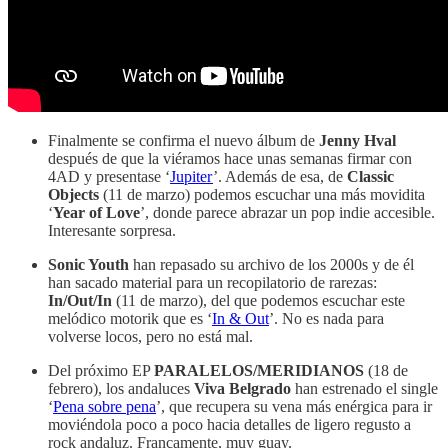
Finalmente se confirma el nuevo álbum de
Jenny Hval
después de que la viéramos hace unas semanas firmar con
4AD y presentase ‘
Jupiter
’. Además de esa, de
Classic
Objects
(11 de marzo) podemos escuchar una más movidita
‘
Year of Love
’, donde parece abrazar un pop indie accesible.
Interesante sorpresa.
Sonic Youth
han repasado su archivo de los 2000s y de él
han sacado material para un recopilatorio de rarezas:
In/Out/In
(11 de marzo), del que podemos escuchar este
melódico motorik que es ‘
In & Out
’. No es nada para
volverse locos, pero no está mal.
Del próximo EP
PARALELOS/MERIDIANOS
(18 de
febrero), los andaluces
Viva Belgrado
han estrenado el single
‘
Pena sobre pena
’, que recupera su vena más enérgica para ir
moviéndola poco a poco hacia detalles de ligero regusto a
rock andaluz. Francamente, muy guay.