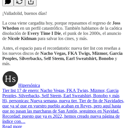
¡Valladolid, buenos días!
La cosa viene cargadita hoy, porque repasamos el regreso de
Joss
Whedon
en un perfil catastrófico. También hablamos de la caótica
disolución de
Every Time I Die
, el punk de los 2000s, el anuncio
de
Nicole Kidman
para salvar los cines, y más.
Antes, el espacio para el recordatorio: nueva tier list con reseñas a
los nuevos discos de
Nacho Vegas, FKA Twigs, Mizmor, Garcia
Peoples, Silverbacks, Self Steem, Earl Sweatshirt, Bonobo
y
más.
Hipersónica
Tier list 17 de enero: Nacho Vegas, FKA Twigs, Mizmor, Garcia
Peoples, Silverbacks, Self Steem, Earl Sweatshirt, Bonobo y más
Hi, personicas: Nueva semana, nueva tier. Tier de fin de Navidades,
que ya sé que en vuestro pueblo acaban en Reyes, pero aquí hasta
que no pasan las marcharas de San Antón, seguimos en Navidad.
Recordad: puesto que ya es 2022, hemos creado nueva página de
índice con…
Read more