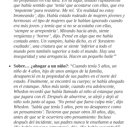
no profundizó en esa idea. En su lugar, añadió rápidamente
que había sentido que ‘tenía’ que acostarse con ellas, que era
‘impotente’ para resistirse. Me reí. ‘En realidad no estoy
bromeando’, dijo. Había estado rodeado de mujeres jóvenes y
hermosas -el tipo de mujeres que le habían ignorado cuando
era más joven- y temía que si no se acostaba con ellas,
‘siempre se arrepentiría’. Mirando hacia atrás, siente
vergüenza y ‘horror’, dijo. Pensé en algo que me había
contado antes. Un vampiro, había dicho, es el ‘forastero
exaltado’, una criatura que se siente ‘inferior a todo el
mundo pero también superior a todo el mundo. Hay una
inseguridad y una arrogancia. Hacen un pequeño baile’
”
Sobre… ¿ahogar a un niño?
: “
Cuando tenía 5 años, un
niño de 4 años, hijo de unos amigos de la familia,
desapareció en la propiedad de sus padres en el norte del
estado. Finalmente, se encontró su cuerpo; se había ahogado
en el estanque. Años más tarde, cuando era adolescente,
Whedon recordó que había llamado al niño al estanque para
que jugara con él. Después de aburrirse, se alejó y dejó al
niño solo junto al agua. ‘No pensé que fuera culpa mía’, dijo
Whedon. ‘Sabía que tenía 5 años, pero no desaparece como
un pensamiento’. Tuvieron que pasar otros 30 años, dijo,
antes de que se le ocurriera otro pensamiento: Incluso
después del incidente, sus padres nunca le enseñaron a nadar.