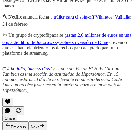
Disney+ con
Oscar Isaac
y
Ethan Hawke
que se estrenará el 30 de
marzo.
🪓 Netflix
anuncia fecha y
tráiler para el spin-off Vikingos: Valhalla
:
24 de febrero.
🪱 Un grupo de cryptoflipaos se
gastan 2,6 millones de euros en una
copia del libro de Jodorowsky sobre su versión de Dune
creyendo
que estaban adquiriendo los derechos para adaptarlo para una
plataforma de streaming.
(
"
Valladolid, buenos días
" es una canción de El Niño Gusano.
También es una sección de actualidad de Hipersónica. En 15
minutos, estarás al día de lo relevante en nuestro terreno. Cada
lunes, miércoles y viernes en tu buzón de correo o en la web de
Hipersónica.
)
Share
Previous
Next