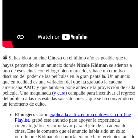
📽 Si has ido a un cine
Cinesa
en el último año es posible que te
hayas percatado de un anuncio donde
Nicole Kidman
se adentra a
uno de esos cines con el logo bien marcado, y hace un emotivo
discurso del poder de las películas en la gran pantalla. Un anuncio
que en realidad es una variación del que ha grabado la cadena
americana
AMC
y que también pone antes de la proyección de cada
película. Una maquinada (
y cara
) campaña para incentivar el regreso
del público a las necesitadas salas de cine… que se ha convertido en
un fenómeno de culto.
El origen
: Como
explica la actriz en una entrevista con The
Playlist
, grabó este anuncio para apoyar la experiencia
cinematográfica y como favor para el jefe de la cadena de
cines. Este le comentó que el anuncio había sido un éxito,
pero lo que Kidman desconocía era que hay fervientes fans de