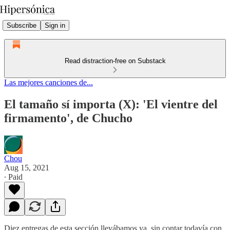
Subscribe
Sign in
Read distraction-free on Substack
Las mejores canciones de...
El tamaño sí importa (X): 'El vientre del
firmamento', de Chucho
Chou
Aug 15, 2021
∙ Paid
Diez entregas de esta sección llevábamos ya, sin contar todavía con