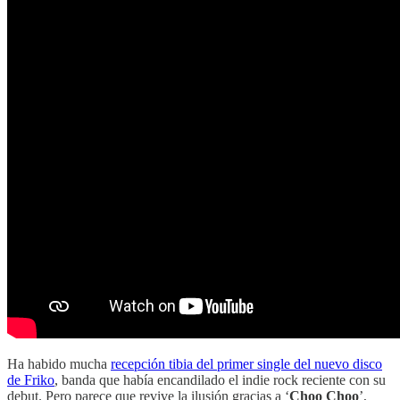
Ha habido mucha
recepción tibia del primer single del nuevo disco
de Friko
, banda que había encandilado el indie rock reciente con su
debut. Pero parece que revive la ilusión gracias a ‘
Choo Choo
’,