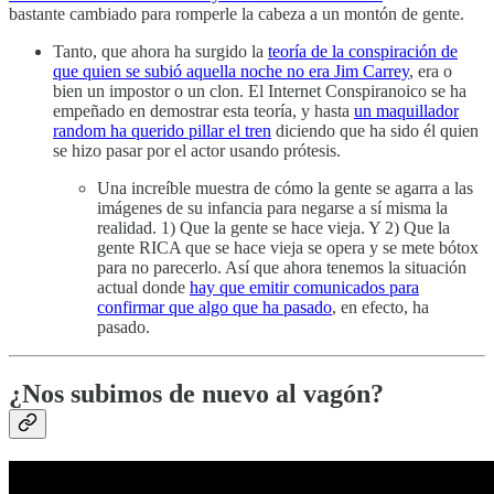
bastante cambiado para romperle la cabeza a un montón de gente.
Tanto, que ahora ha surgido la
teoría de la conspiración de
que quien se subió aquella noche no era Jim Carrey
, era o
bien un impostor o un clon. El Internet Conspiranoico se ha
empeñado en demostrar esta teoría, y hasta
un maquillador
random ha querido pillar el tren
diciendo que ha sido él quien
se hizo pasar por el actor usando prótesis.
Una increíble muestra de cómo la gente se agarra a las
imágenes de su infancia para negarse a sí misma la
realidad. 1) Que la gente se hace vieja. Y 2) Que la
gente RICA que se hace vieja se opera y se mete bótox
para no parecerlo. Así que ahora tenemos la situación
actual donde
hay que emitir comunicados para
confirmar que algo que ha pasado
, en efecto, ha
pasado.
¿Nos subimos de nuevo al vagón?