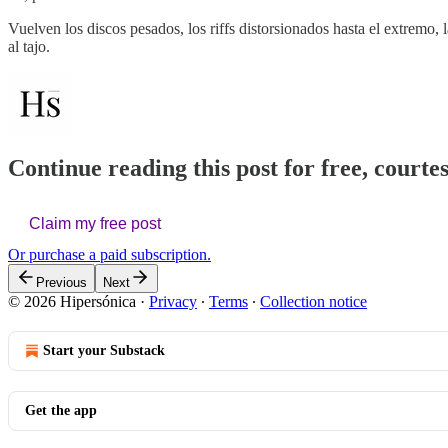
Vuelven los discos pesados, los riffs distorsionados hasta el extremo,
al tajo.
Continue reading this post for free, courte
Claim my free post
Or purchase a paid subscription.
Previous
Next
© 2026 Hipersónica
·
Privacy
∙
Terms
∙
Collection notice
Start your Substack
Get the app