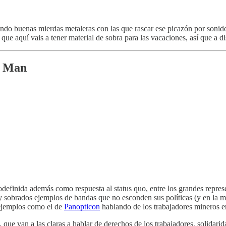
lando buenas mierdas metaleras con las que rascar ese picazón por sonid
ue aquí vais a tener material de sobra para las vacaciones, así que a dis
r Man
todefinida además como respuesta al status quo, entre los grandes repres
ay sobrados ejemplos de bandas que no esconden sus políticas (y en la 
o ejemplos como el de
Panopticon
hablando de los trabajadores mineros e
, que van a las claras a hablar de derechos de los trabajadores, solidar