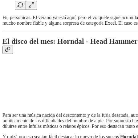
Hi, personicas. El verano ya está aquí, pero el volquete sigue acumu
mucho nombre fiable y alguna sorpresa de categoría Excel. El caso es q
El disco del mes: Horndal - Head Hamme
Para ser una música nacida del descontento y de la furia desatada, au
políticamente de las dificultades del hombre de a pie. Por supuesto h
diluirse entre ínfulas místicas o relatos épicos. Por eso destacan tant
Y quizá por eso sea tan fácil destacar lo nuevo de los suecos
Horndal