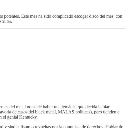
os potentes. Este mes ha sido complicado escoger disco del mes, con
frutar.
entes del metal no suele haber una temática que decida hablar
mayoría de casos del black metal, MALAS políticas), pero tienden a
n el genial Kentucky.
idad y sindicalismo o revueltas por la conquista de derechos. Hablar de