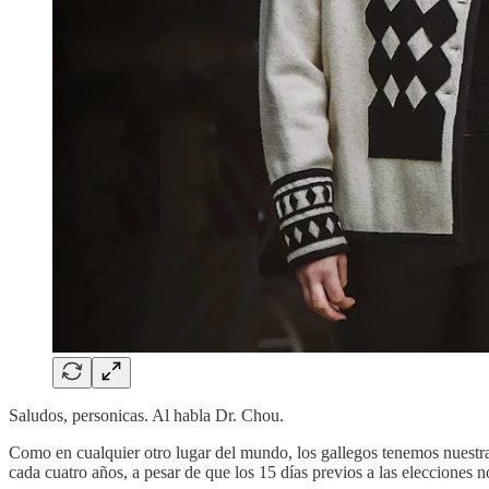
Saludos, personicas. Al habla Dr. Chou.
Como en cualquier otro lugar del mundo, los gallegos tenemos nuestras 
cada cuatro años, a pesar de que los 15 días previos a las elecciones n