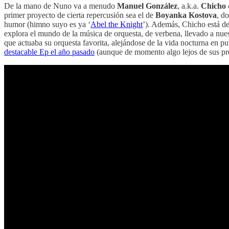
De la mano de Nuno va a menudo
Manuel González
, a.k.a.
Chicho
primer proyecto de cierta repercusión sea el de
Boyanka Kostova
, d
humor (himno suyo es ya ‘
Abel the Knight
’). Además, Chicho está d
explora el mundo de la música de orquesta, de verbena, llevado a nues
que actuaba su orquesta favorita, alejándose de la vida nocturna en p
destacable Ep el año pasado
(aunque de momento algo lejos de sus pre