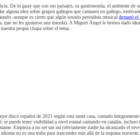
licia. De lo guay que son sus paisajes, su gastronomía, el ambiente de 
ar alguna idea sobre grupos gallegos que cantasen en gallego, motivado
undo -aunque es cierto que algún sesudo periodista musical
destapó el
, que no les gustaron una mierda). A Miguel Ángel le hemos dado idea
s nuestra propia chapa sobre el tema.
ejor disco español de 2021 según esta santa casa, cantado íntegramente
: se puede tener visibilidad a nivel estatal cantando en catalán, incluso
ante. Empieza a no ser tan así (obviamente nadie ha alcanzado el nive
u idioma no es una traba para trascender más allá de la esquina noroeste.