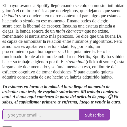
El mayor avance a Spotify llegó cuando se coló en nuestra intimidad
y tomó el control: música que no elegimos, que dejamos que suene
de fondo
y se convierta en marco contextual para algo que estamos
haciendo o siendo en ese momento. Emancipados de elegir,
sustrajeron la libertad de escoger. Imagina una estatua pintada a
ciegas, la banda sonora de un
main character
que no existe,
fomentando el narcisismo más perezoso. Se dice que una buena IA
es capaz de armonizar la relación entre humanos y algoritmos. Pero
armonizar es ajustar en una tonalidad. Es, por tanto, un
procedimiento para homogeneizar. Una puta mierda. Pero ha
funcionado: frente al eterno deambular en Netflix, Spotify ha sabido
hacer su trabajo eligiendo por ti. El
streambait
(clickbait sónico) está
largamente documentado y se fundamenta en eso, en librarte del
esfuerzo cognitivo de tomar decisiones. Y para cuando quieras
adquirir consciencia de este hecho ya habrás adquirido hábito.
Ya estamos en torno a la mitad. Ahora llega el momento de
articular una tesis, de esgrimir soluciones. Mi trabajo comienza
aquí. Así que aquí comienza la parte del artículo de pago 🙂 Ya
sabes, el capitalismo: primero te enferma, luego te vende la cura.
Subscribe