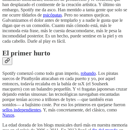
han desplazado el continente de la creación artística. Y último sin
embargo, Spotify me da asco. Han mentido a tanta gente que solo se
me ocurre tildarlos de
psicópatas
. Pero no seamos quejicas.
Galvanizamos el dolor antes de templarlo y a nadie le gusta que le
digan que es un comodón. Cuanto más cómodo está, más le
incomoda esta frase, más le cuesta desacomodarse, más le pesa la
incomodidad posterior. Es un hecho, puede sentirse en la piel y en
cada cabello. Darle al play es fácil.
El primer hurto
Spotify comenzó como todo gran imperio,
robando
. Los piratas
suecos de Piratbyrån atracaban en cada puerto y yo, por aquel
entonces, todavía recalaba en la bahía de ssX (el Soulseek
macquero) con un balandro pequeñín. Y vi fragatas japonesas cruzar
dejando estelas sinuosas: las tecnológicas navegaban encantadas
porque tenían acceso a trillones de bytes —que también eran
sonidos— a bajísimo coste. Por eso los primeros en quejarse fueron
sellos independientes
. Y, más concretamente, del clásico, como
Naxos
.
La edad dorada de los blogs musicales duró más en nuestra memoria