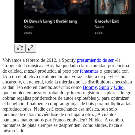
Volvamos a febrero de 2012, a Spotify
presumiendo de ser
«la
Google de la música». Hoy ha quedado claro: cantidad por encima
de calidad,
muzak
producida al peso por
fantasmas
o generada con
IA, con el objetivo de alimentar una voraz caldera de playlists por
encargo y, en general, toda la mierda que las distribuidoras necesitan
saldar. Ten esto en cuenta:
servicios
como
Boomy
,
Suno
y
Udio
,
que también empezaron robando, primero registran las piezas, luego
cobran regalías por derechos de autor explotables y, para optimizar
el beneficio, finalmente compran granjas de bots para multiplicar las
reproducciones. Nadie está escuchando esa música, son solo
racimos de datos moviéndose de un lugar a otro. ¿A cuántos
pantanos inaugurados por Franco equivalen? Ni idea. A cambio,
montañas de plata siempre se desprenden, como aludes, hacia el
mismo lado.