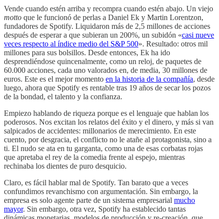
Vende cuando estén arriba y recompra cuando estén abajo. Un viejo
motto
que le funcionó de perlas a Daniel Ek y Martin Lorentzon,
fundadores de Spotify. Liquidaron más de 2,5 millones de acciones
después de esperar a que subieran un 200%, un subidón «
casi nueve
veces respecto al índice medio del S&P 500
». Resultado: otros mil
millones para sus bolsillos. Desde entonces, Ek ha ido
desprendiéndose quincenalmente, como un reloj, de paquetes de
60.000 acciones, cada uno valorados en, de media, 30 millones de
euros. Este es el mejor momento
en la historia de la compañía
, desde
luego, ahora que Spotify es rentable tras 19 años de secar los pozos
de la bondad, el talento y la confianza.
Empiezo hablando de riqueza porque es el lenguaje que hablan los
poderosos. Nos excitan los relatos del éxito y el dinero, y más si van
salpicados de accidentes: millonarios de merecimiento. En este
cuento, por desgracia, el conflicto no le atañe al protagonista, sino a
ti. El nudo se ata en tu garganta, como una de esas corbatas rojas
que apretaba el rey de la comedia frente al espejo, mientras
rechinaba los dientes de puro desquicio.
Claro, es fácil hablar mal de Spotify. Tan barato que a veces
confundimos revanchismo con argumentación. Sin embargo, la
empresa es solo agente parte de un sistema empresarial
mucho
mayor
. Sin embargo, otra vez, Spotify ha establecido tantas
dinámicas monetarias, modelos de producción y re-creación, que