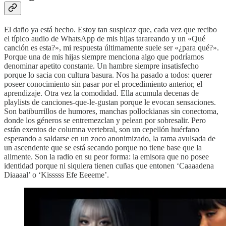
El daño ya está hecho. Estoy tan suspicaz que, cada vez que recibo
el típico audio de WhatsApp de mis hijas tarareando y un «Qué
canción es esta?», mi respuesta últimamente suele ser «¿para qué?».
Porque una de mis hijas siempre menciona algo que podríamos
denominar apetito constante. Un hambre siempre insatisfecho
porque lo sacia con cultura basura. Nos ha pasado a todos: querer
poseer conocimiento sin pasar por el procedimiento anterior, el
aprendizaje. Otra vez la comodidad. Ella acumula decenas de
playlists de canciones-que-le-gustan porque le evocan sensaciones.
Son batiburrillos de humores, manchas pollockianas sin conectoma,
donde los géneros se entremezclan y pelean por sobresalir. Pero
están exentos de columna vertebral, son un cepellón huérfano
esperando a saldarse en un zoco anonimizado, la rama avulsada de
un ascendente que se está secando porque no tiene base que la
alimente. Son la radio en su peor forma: la emisora que no posee
identidad porque ni siquiera tienen cuñas que entonen ‘Caaaadena
Diaaaal’ o ‘Kisssss Efe Eeeeme’.