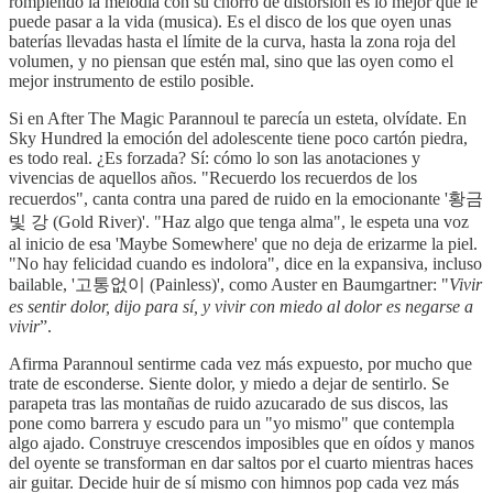
rompiendo la melodía con su chorro de distorsión es lo mejor que le
puede pasar a la vida (musica). Es el disco de los que oyen unas
baterías llevadas hasta el límite de la curva, hasta la zona roja del
volumen, y no piensan que estén mal, sino que las oyen como el
mejor instrumento de estilo posible.
Si en After The Magic Parannoul te parecía un esteta, olvídate. En
Sky Hundred la emoción del adolescente tiene poco cartón piedra,
es todo real. ¿Es forzada? Sí: cómo lo son las anotaciones y
vivencias de aquellos años. "Recuerdo los recuerdos de los
recuerdos", canta contra una pared de ruido en la emocionante '황금
빛 강 (Gold River)'. "Haz algo que tenga alma", le espeta una voz
al inicio de esa 'Maybe Somewhere' que no deja de erizarme la piel.
"No hay felicidad cuando es indolora", dice en la expansiva, incluso
bailable, '고통없이 (Painless)', como Auster en Baumgartner: "
Vivir
es sentir dolor, dijo para sí, y vivir con miedo al dolor es negarse a
vivir
”.
Afirma Parannoul sentirme cada vez más expuesto, por mucho que
trate de esconderse. Siente dolor, y miedo a dejar de sentirlo. Se
parapeta tras las montañas de ruido azucarado de sus discos, las
pone como barrera y escudo para un "yo mismo" que contempla
algo ajado. Construye crescendos imposibles que en oídos y manos
del oyente se transforman en dar saltos por el cuarto mientras haces
air guitar. Decide huir de sí mismo con himnos pop cada vez más