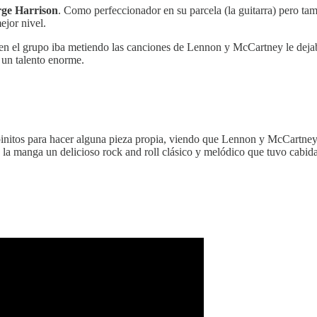
ge Harrison
. Como perfeccionador en su parcela (la guitarra) pero tam
jor nivel.
 Ya en el grupo iba metiendo las canciones de Lennon y McCartney le de
 un talento enorme.
s pinitos para hacer alguna pieza propia, viendo que Lennon y McCartney
e la manga un delicioso rock and roll clásico y melódico que tuvo cabid