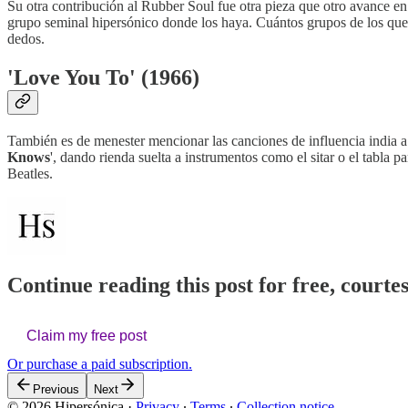
Su otra contribución al Rubber Soul fue otra pieza que otro avance e
grupo seminal hipersónico donde los haya. Cuántos grupos de los que 
dedos.
'Love You To' (1966)
También es de menester mencionar las canciones de influencia india 
Knows
', dando rienda suelta a instrumentos como el sitar o el tabla
Beatles.
Continue reading this post for free, courte
Claim my free post
Or purchase a paid subscription.
Previous
Next
© 2026 Hipersónica
·
Privacy
∙
Terms
∙
Collection notice