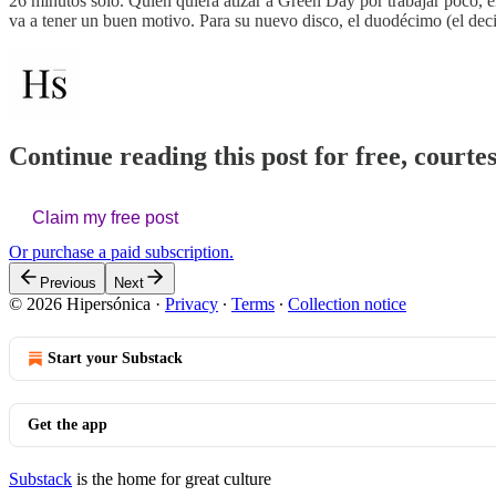
26 minutos sólo. Quien quiera atizar a Green Day por trabajar poco, e
va a tener un buen motivo. Para su nuevo disco, el duodécimo (el dec
Continue reading this post for free, courte
Claim my free post
Or purchase a paid subscription.
Previous
Next
© 2026 Hipersónica
·
Privacy
∙
Terms
∙
Collection notice
Start your Substack
Get the app
Substack
is the home for great culture