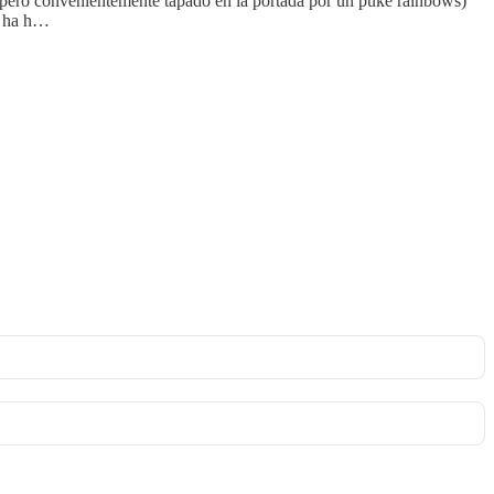
ad, pero convenientemente tapado en la portada por un puke rainbows)
), ha h…