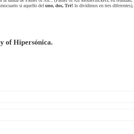
n la salida de Father of All... (Father of All Motherfuckers, en realid
imocuarto si aquello del
uno, dos, Tré!
lo dividimos en tres diferentes
sy of Hipersónica.