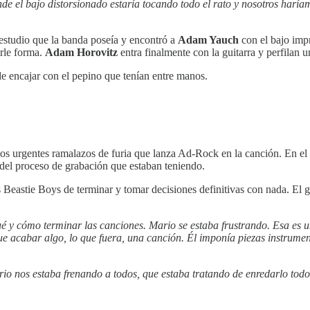
e el bajo distorsionado estaría tocando todo el rato y nosotros haría
estudio que la banda poseía y encontró a
Adam Yauch
con el bajo impr
arle forma.
Adam Horovitz
entra finalmente con la guitarra y perfilan u
e de encajar con el pepino que tenían entre manos.
s urgentes ramalazos de furia que lanza Ad-Rock en la canción. En el p
 del proceso de grabación que estaban teniendo.
s Beastie Boys de terminar y tomar decisiones definitivas con nada. El
 y cómo terminar las canciones. Mario se estaba frustrando. Esa es u
e acabar algo, lo que fuera, una canción. Él imponía piezas instrume
io nos estaba frenando a todos, que estaba tratando de enredarlo todo