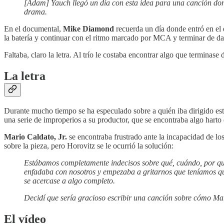
[Adam] Yauch llegó un día con esta idea para una canción dond
drama.
En el documental,
Mike Diamond
recuerda un día donde entró en el 
la batería y continuar con el ritmo marcado por MCA y terminar de d
Faltaba, claro la letra. Al trío le costaba encontrar algo que terminas
La letra
Durante mucho tiempo se ha especulado sobre a quién iba dirigido esto
una serie de improperios a su productor, que se encontraba algo harto
Mario Caldato, Jr.
se encontraba frustrado ante la incapacidad de lo
sobre la pieza, pero Horovitz se le ocurrió la solución:
Estábamos completamente indecisos sobre qué, cuándo, por qué
enfadaba con nosotros y empezaba a gritarnos que teníamos qu
se acercase a algo completo.
Decidí que sería gracioso escribir una canción sobre cómo Mar
El vídeo