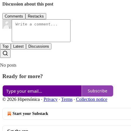
Discussion about this post
Comments
Restacks
Top
Latest
Discussions
No posts
Ready for more?
Subscribe
© 2026 Hipersónica
·
Privacy
∙
Terms
∙
Collection notice
Start your Substack