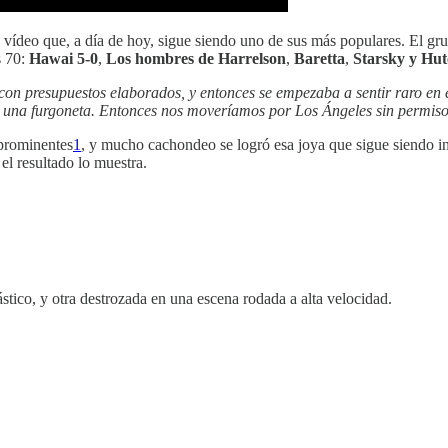
o vídeo que, a día de hoy, sigue siendo uno de sus más populares. El gru
s 70:
Hawai 5-0
,
Los hombres de Harrelson
,
Baretta
,
Starsky y Hu
n presupuestos elaborados, y entonces se empezaba a sentir raro en e
 una furgoneta. Entonces nos moveríamos por Los Ángeles sin permisos
 prominentes
1
, y mucho cachondeo se logró esa joya que sigue siendo inf
el resultado lo muestra.
stico, y otra destrozada en una escena rodada a alta velocidad.