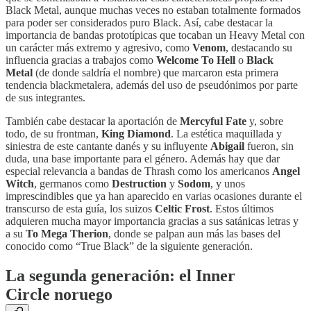
Black Metal, aunque muchas veces no estaban totalmente formados
para poder ser considerados puro Black. Así, cabe destacar la
importancia de bandas prototípicas que tocaban un Heavy Metal con
un carácter más extremo y agresivo, como
Venom
, destacando su
influencia gracias a trabajos como
Welcome To Hell
o
Black
Metal
(de donde saldría el nombre) que marcaron esta primera
tendencia blackmetalera, además del uso de pseudónimos por parte
de sus integrantes.
También cabe destacar la aportación de
Mercyful Fate
y, sobre
todo, de su frontman,
King Diamond
. La estética maquillada y
siniestra de este cantante danés y su influyente
Abigail
fueron, sin
duda, una base importante para el género. Además hay que dar
especial relevancia a bandas de Thrash como los americanos
Angel
Witch
, germanos como
Destruction
y
Sodom
, y unos
imprescindibles que ya han aparecido en varias ocasiones durante el
transcurso de esta guía, los suizos
Celtic Frost
. Estos últimos
adquieren mucha mayor importancia gracias a sus satánicas letras y
a su
To Mega Therion
, donde se palpan aun más las bases del
conocido como “True Black” de la siguiente generación.
La segunda generación: el Inner
Circle noruego