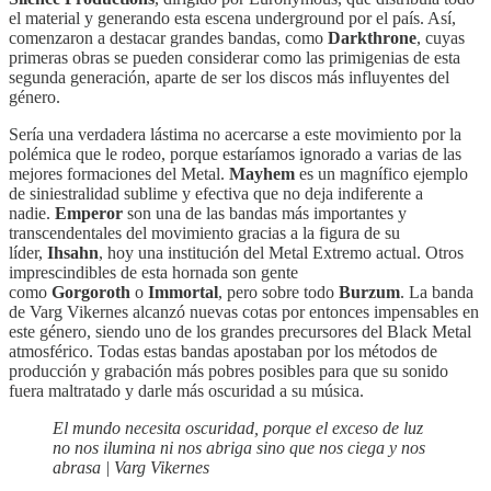
el material y generando esta escena underground por el país. Así,
comenzaron a destacar grandes bandas, como
Darkthrone
, cuyas
primeras obras se pueden considerar como las primigenias de esta
segunda generación, aparte de ser los discos más influyentes del
género.
Sería una verdadera lástima no acercarse a este movimiento por la
polémica que le rodeo, porque estaríamos ignorado a varias de las
mejores formaciones del Metal.
Mayhem
es un magnífico ejemplo
de siniestralidad sublime y efectiva que no deja indiferente a
nadie.
Emperor
son una de las bandas más importantes y
transcendentales del movimiento gracias a la figura de su
líder,
Ihsahn
, hoy una institución del Metal Extremo actual. Otros
imprescindibles de esta hornada son gente
como
Gorgoroth
o
Immortal
, pero sobre todo
Burzum
. La banda
de Varg Vikernes alcanzó nuevas cotas por entonces impensables en
este género, siendo uno de los grandes precursores del Black Metal
atmosférico. Todas estas bandas apostaban por los métodos de
producción y grabación más pobres posibles para que su sonido
fuera maltratado y darle más oscuridad a su música.
El mundo necesita oscuridad, porque el exceso de luz
no nos ilumina ni nos abriga sino que nos ciega y nos
abrasa | Varg Vikernes