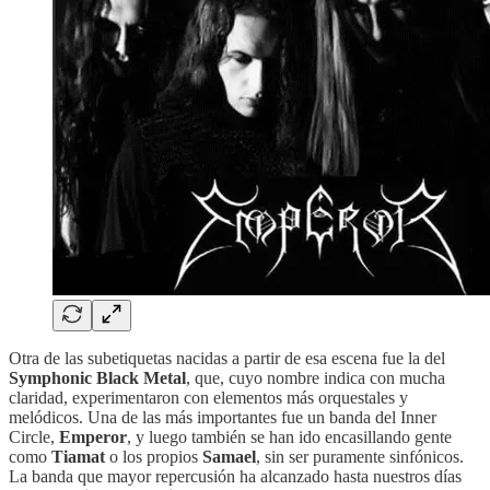
Otra de las subetiquetas nacidas a partir de esa escena fue la del
Symphonic Black Metal
, que, cuyo nombre indica con mucha
claridad, experimentaron con elementos más orquestales y
melódicos. Una de las más importantes fue un banda del Inner
Circle,
Emperor
, y luego también se han ido encasillando gente
como
Tiamat
o los propios
Samael
, sin ser puramente sinfónicos.
La banda que mayor repercusión ha alcanzado hasta nuestros días