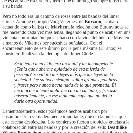
de esa aura de oscuridad y terror que el noruego siempre quiso darle
a su banda.
Pero no todo era un camino de rosas entre las bandas del Inner
Circle. Aunque el propio Varg Vikernes, de
Burzum
, acabara
actuando como bajista de
Mayhem
, la relación con Euronymous se
fue haciendo cada vez más tensa, llegando al punto de acabar en una
violenta confrontación que acabaría con la vida del líder de Mayhem
a manos de Vikernes por sucesivas puñaladas. Con el
encarcelamiento de este último por la pena máxima (21 años) se
consideró finalizada la ideología del Inner Circle.
Se lo tenía merecido, era un inútil y un incompetente.
¿Tenía que haberme apiadado de esa mierda de
persona? Yo valoro mis leyes más que las leyes de la
sociedad. De su boca siempre salían grandes palabras
y frases pero nunca hacía nada de lo que prometía. Él
me atacó e intentó matarme con un cuchillo, y fracasó
miserablemente, en ese momento supe que no debía
darle otra oportunidad.
Lamentablemente, estos polémicos hechos acabaron por
ensombrecer lo verdaderamente importante, que era la música que
esta escena desplegaba. Los comienzos fueron propicios gracias a la
colaboración entre las bandas y por la creación del sello
Deathlike
Silence Productions
, dirigido por Euronymous, que distribuía todo