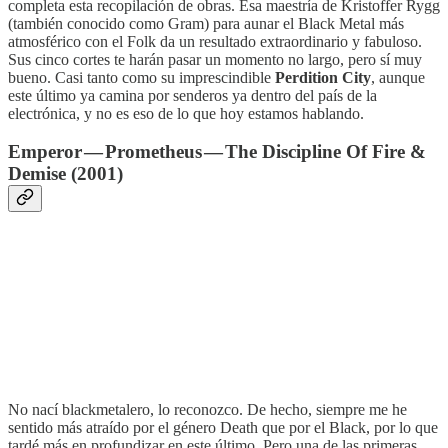
completa esta recopilación de obras. Esa maestría de Kristoffer Rygg
(también conocido como Gram) para aunar el Black Metal más
atmosférico con el Folk da un resultado extraordinario y fabuloso.
Sus cinco cortes te harán pasar un momento no largo, pero sí muy
bueno. Casi tanto como su imprescindible
Perdition City
, aunque
este último ya camina por senderos ya dentro del país de la
electrónica, y no es eso de lo que hoy estamos hablando.
Emperor — Prometheus — The Discipline Of Fire &
Demise (2001)
No nací blackmetalero, lo reconozco. De hecho, siempre me he
sentido más atraído por el género Death que por el Black, por lo que
tardé más en profundizar en este último. Pero una de las primeras