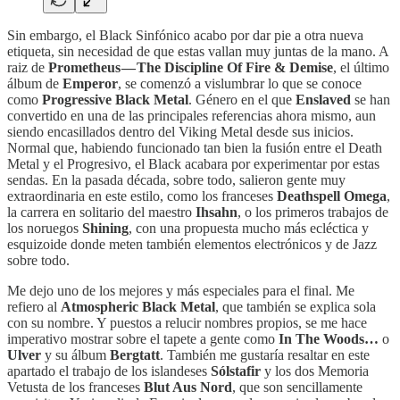
Sin embargo, el Black Sinfónico acabo por dar pie a otra nueva
etiqueta, sin necesidad de que estas vallan muy juntas de la mano. A
raiz de
Prometheus — The Discipline Of Fire & Demise
, el último
álbum de
Emperor
, se comenzó a vislumbrar lo que se conoce
como
Progressive Black Metal
. Género en el que
Enslaved
se han
convertido en una de las principales referencias ahora mismo, aun
siendo encasillados dentro del Viking Metal desde sus inicios.
Normal que, habiendo funcionado tan bien la fusión entre el Death
Metal y el Progresivo, el Black acabara por experimentar por estas
sendas. En la pasada década, sobre todo, salieron gente muy
extraordinaria en este estilo, como los franceses
Deathspell Omega
,
la carrera en solitario del maestro
Ihsahn
, o los primeros trabajos de
los noruegos
Shining
, con una propuesta mucho más ecléctica y
esquizoide donde meten también elementos electrónicos y de Jazz
sobre todo.
Me dejo uno de los mejores y más especiales para el final. Me
refiero al
Atmospheric Black Metal
, que también se explica sola
con su nombre. Y puestos a relucir nombres propios, se me hace
imperativo mostrar sobre el tapete a gente como
In The Woods…
o
Ulver
y su álbum
Bergtatt
. También me gustaría resaltar en este
apartado el trabajo de los islandeses
Sólstafir
y los dos Memoria
Vetusta de los franceses
Blut Aus Nord
, que son sencillamente