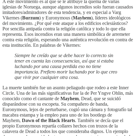
A este movimiento es al que se le atribuye la quema de varias
iglesias de Noruega, aunque algunos incendios solo fueran causados
imitadores/admiradores de esta tendencia, y en especial a Varg
Vikernes (
Burzum
) y Euronymous (
Mayhem
), líderes ideológicos
del movimiento. ¿Por qué este ataque a los edificios eclesiásticos?
Por sencilla antipatía contra la religión católica y todo lo que ella
representa. Esos incendios eran una manera simbólica de arremeter
contra esta religión, esperando una auténtica revolución en contra de
esta institución. En palabras de Vikernes:
Siempre he creído que se debe hacer lo correcto sin
tener en cuenta las consecuencias, así que si estaba
luchando por una causa perdida eso no tiene
importancia. Prefiero morir luchando por lo que creo
que vivir por cualquier otra cosa.
La muerte también fue un asunto peliagudo que rodeo a este Inner
Circle. Una de las más significativas fue la de Per Yngve Ohlin, más
conocido como el cantante de
Mayhem
, Dead, que se suicidó
disparándose con su escopeta. Su compañero de banda,
Euronymous, lejos de perturbarse, cogió una cámara y fotografío tal
macabra estampa y la empleo para uno de los bootlegs de
Mayhem,
Dawn of the Black Hearts
. También se decía que el
propio Euronymous repartía collares hechos con trozos de la
calavera de Dead a todos los que consideraba dignos. Un ejemplo