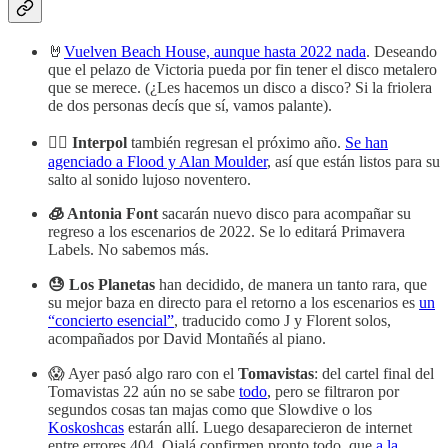
🤘
Vuelven Beach House, aunque hasta 2022 nada
. Deseando
que el pelazo de Victoria pueda por fin tener el disco metalero
que se merece. (¿Les hacemos un disco a disco? Si la friolera
de dos personas decís que sí, vamos palante).
🕵️‍♀️ Interpol
también regresan el próximo año.
Se han
agenciado a Flood y Alan Moulder
, así que están listos para su
salto al sonido lujoso noventero.
🧊 Antonia Font
sacarán nuevo disco para acompañar su
regreso a los escenarios de 2022. Se lo editará Primavera
Labels. No sabemos más.
😓 Los Planetas
han decidido, de manera un tanto rara, que
su mejor baza en directo para el retorno a los escenarios es
un
“concierto esencial”
, traducido como
J y Florent solos,
acompañados por David Montañés al piano.
😱 Ayer pasó algo raro con el
Tomavistas
: del cartel final del
Tomavistas 22 aún no se sabe
todo
, pero se filtraron por
segundos cosas tan majas como que Slowdive o los
Koskoshcas
estarán allí. Luego desaparecieron de internet
entre errores 404. Ojalá confirmen pronto todo, que
a la