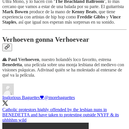
Ultra Mono, y lo hacen con ‘
The Beachland Ballroom
’, lo más
cercano que vamos a estar de una balada por su parte. El guitarrista
Mark Bowen
produce de la mano de
Kenny Beats
, que tiene
experiencia con artistas de hip hop como
Freddie Gibbs
y
Vince
Staples
, así que igual nos esperan más sorpresas en su sonido.
Verhoeven gonna Verhoevear
🙏 Paul Verhoeven
, nuestro holandés loco favorito, estrena
Benedetta
, una película sobre una monja lesbiana del medievo con
visiones psíquicas. Adivinad quién se ha molestado al enterarse de
qué va la película.
Inglorious Baguettes🖤
@morebaguettes
Catholic protestors highly offended by the lesbian nuns in
BENEDETTA and have taken to protesting outside NYFF & its
uhhhhm wild