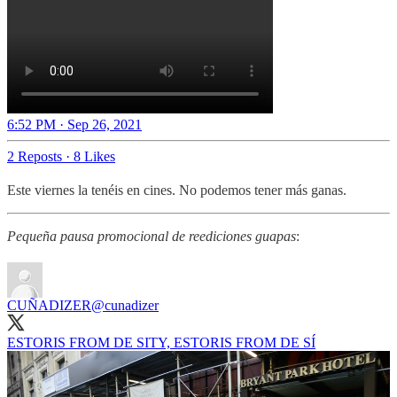
6:52 PM · Sep 26, 2021
2 Reposts
·
8 Likes
Este viernes la tenéis en cines. No podemos tener más ganas.
Pequeña pausa promocional de reediciones guapas
:
CUÑADIZER
@cunadizer
ESTORIS FROM DE SITY, ESTORIS FROM DE SÍ