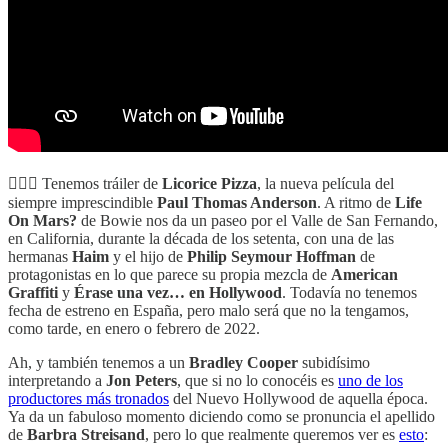
👩‍❤️‍👨 Tenemos tráiler de
Licorice Pizza
, la nueva película del
siempre imprescindible
Paul Thomas Anderson
. A ritmo de
Life
On Mars?
de Bowie nos da un paseo por el Valle de San Fernando,
en California, durante la década de los setenta, con una de las
hermanas
Haim
y el hijo de
Philip Seymour Hoffman
de
protagonistas en lo que parece su propia mezcla de
American
Graffiti
y
Érase una vez… en Hollywood
. Todavía no tenemos
fecha de estreno en España, pero malo será que no la tengamos,
como tarde, en enero o febrero de 2022.
Ah, y también tenemos a un
Bradley Cooper
subidísimo
interpretando a
Jon Peters
, que si no lo conocéis es
uno de los
productores más tronados
del Nuevo Hollywood de aquella época.
Ya da un fabuloso momento diciendo como se pronuncia el apellido
de
Barbra Streisand
, pero lo que realmente queremos ver es
esto
: