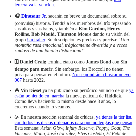
tercera va la vencida
.
🎧
Dinosaur Jr
.
sacarán en breve un documental sobre su
(convulsa) historia. Tendrá a los miembros del trío repasando
sus altos y sus bajos, y también a
Kim Gordon, Henry
Rollins, Bob Mould, Thurston Moore
dando su visión del
grupo.
Un tráiler
. Su descripción es preciosa y precisa: "
Una
montaña rusa emocional, trágicamente divertida y a veces
ruidosa de una familia disfuncional
"
🗓 Daniel Craig
termina etapa como
James Bond
con
Sin
tiempo para morir
. Sin embargo, los Broccoli no tienen
prisa para pensar en el futuro.
No se pondrán a buscar nuevo
007
hasta 2022.
🦇 Vin Diesel
ya ha publicado su periódico anuncio de que
ya
están poniendo en marcha
la nueva película de
Riddick
.
Como lleva haciendo lo mismo desde hace 8 años, lo
creeremos cuando lo veamos.
🥳 En nuestra sección semanal de críticas,
ya tienes la tier list,
con todos los discos ordenados para que no tengas que pensar
.
Esta semana:
Asian Glow, Injury Reserve, Poppy, Goat, The
Vaccines, Mono, José González, Elvis Costello, El Petit de