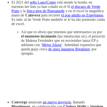
El 2021 del
sello Lago/Crater
está siendo la hostia: en
nuestras tier lists ya han colado en el Sí
el discazo de Verde
Prato
y la
épica teen de Buenatarde
y en el excel la magnífica
mano de
Calavera
para recorrer
el pop adulto en Espejismos
.
Es más: al de Verde Prato también se le ha ido poniendo carita
de excel.
Así que es obvio que tenemos que interesarnos ya por
el momento incómodo
(las minúsculas sic), el proyecto
de Malena Fernández que en noviembre lanza EP y
adelanta con ‘
Mejor Ahora
’. Intimidad expansiva que
queda guay cerca
de unos Japanese Breakfast
, por
ejemplo.
Converge
anuncian
un nuevo proyecto
, llamado
Bloodmoon
, en colaboración con
Chelsea Wolfe
y
Stephen