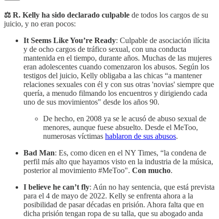
⚖ R. Kelly ha sido declarado culpable
de todos los cargos de su
juicio, y no eran pocos:
It Seems Like You’re Ready
: Culpable de asociación ilícita
y de ocho cargos de tráfico sexual, con una conducta
mantenida en el tiempo, durante años. Muchas de las mujeres
eran adolescentes cuando comenzaron los abusos. Según los
testigos del juicio, Kelly obligaba a las chicas “a mantener
relaciones sexuales con él y con sus otras 'novias' siempre que
quería, a menudo filmando los encuentros y dirigiendo cada
uno de sus movimientos" desde los años 90.
De hecho, en 2008 ya se le acusó de abuso sexual de
menores, aunque fuese absuelto. Desde el MeToo,
numerosas víctimas
hablaron de sus abusos
.
Bad Man
: Es, como dicen en el NY Times, “la condena de
perfil más alto que hayamos visto en la industria de la música,
posterior al movimiento #MeToo".
Con mucho
.
I believe he can’t fly
: Aún no hay sentencia,
que está prevista
para el 4 de mayo de 2022. Kelly se enfrenta ahora a la
posibilidad de pasar décadas en prisión. Ahora falta que en
dicha prisión tengan ropa de su talla, que su abogado anda