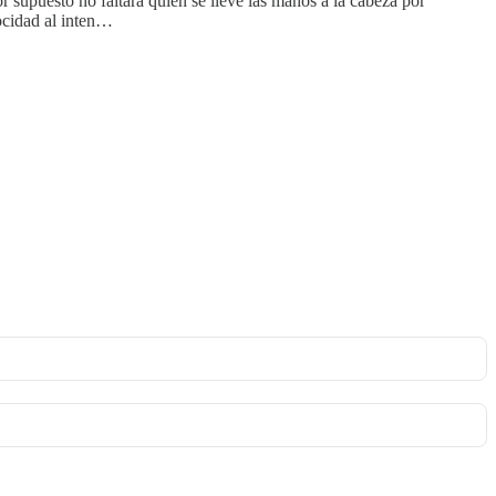
 supuesto no faltará quien se lleve las manos a la cabeza por
ocidad al inten…