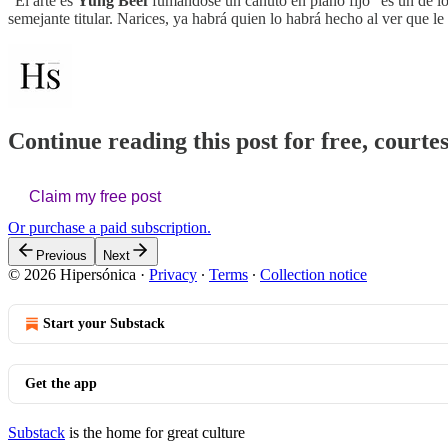
"El arte es
Yung Beef
fumándose un canuto en plano fijo" es un de los
semejante titular. Narices, ya habrá quien lo habrá hecho al ver que
Continue reading this post for free, courte
Claim my free post
Or purchase a paid subscription.
Previous
Next
© 2026 Hipersónica
·
Privacy
∙
Terms
∙
Collection notice
Start your Substack
Get the app
Substack
is the home for great culture