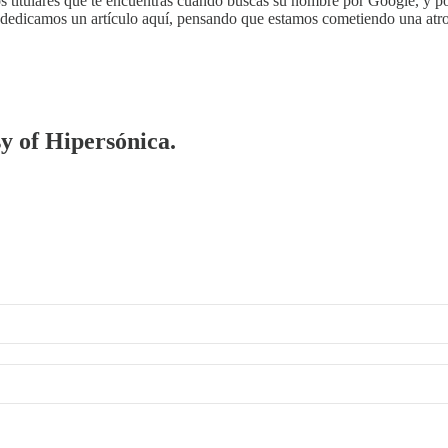
 titulares que te encuentras cuando buscas su nombre por Google, y por
 le dedicamos un artículo aquí, pensando que estamos cometiendo una atr
sy of Hipersónica.