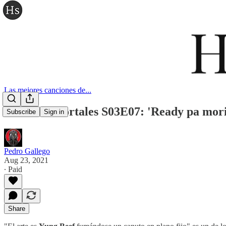
Las mejores canciones de...
Jitazos inmortales S03E07: 'Ready pa mori
Subscribe
Sign in
Pedro Gallego
Aug 23, 2021
∙ Paid
Share