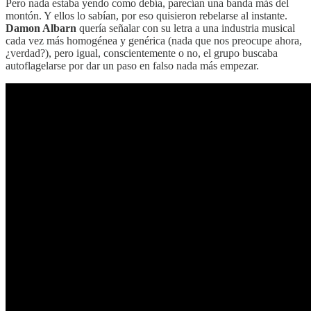
Pero nada estaba yendo como debía, parecían una banda más del
montón. Y ellos lo sabían, por eso quisieron rebelarse al instante.
Damon Albarn
quería señalar con su letra a una industria musical
cada vez más homogénea y genérica (nada que nos preocupe ahora,
¿verdad?), pero igual, conscientemente o no, el grupo buscaba
autoflagelarse por dar un paso en falso nada más empezar.