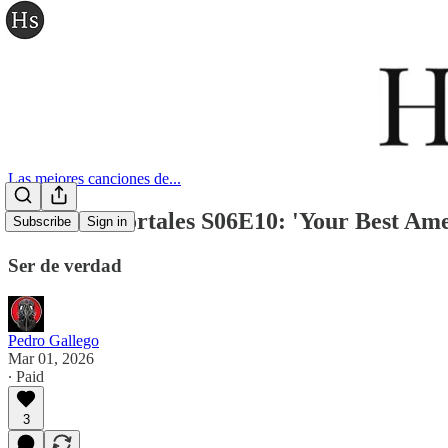
Las mejores canciones de...
Jitazos inmortales S06E10: 'Your Best Ame
Subscribe
Sign in
Ser de verdad
Pedro Gallego
Mar 01, 2026
∙ Paid
3