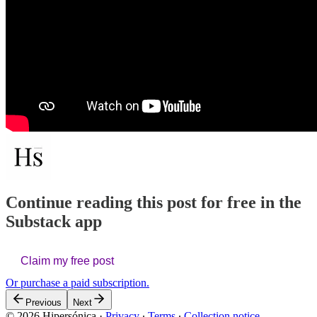
Continue reading this post for free in the
Substack app
Claim my free post
Or purchase a paid subscription.
Previous
Next
© 2026 Hipersónica
·
Privacy
∙
Terms
∙
Collection notice