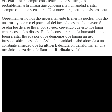
visceral a estar siempre consciente de que su fuego es
probablemente la chispa que condena a la humanidad a estar
siempre candente y en alerta. Una nueva era, pero no más próspera.
Oppenheimer no nos dio necesariamente la energía nuclear, nos dio
un arma, y por eso el potencial del incendio es mucho mayor. Su
osadía fue dejarse llevar por su ego, creyendo que esto nos haría
temerosos de los dioses. Falló al considerar que la humanidad no
fuera a estar llevada por otros demonios que harían un uso
irresponsable de este don. Así, la humanidad acabó abocada a una
constante ansiedad que
Kraftwerk
decidieron transformar en una
mecánica pieza de baile llamada ‘
Radioaktivität
‘.