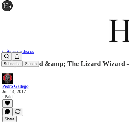
Críticas de discos
King Gizzard &amp; The Lizard Wizard —
Subscribe
Sign in
Pedro Gallego
Jun 14, 2017
∙ Paid
Share