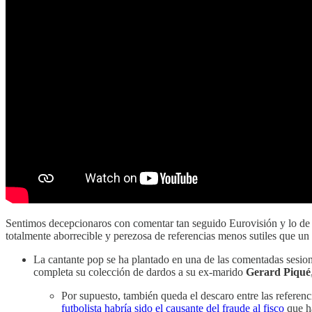
Sentimos decepcionaros con comentar tan seguido Eurovisión y lo d
totalmente aborrecible y perezosa de referencias menos sutiles que u
La cantante pop se ha plantado en una de las comentadas sesion
completa su colección de dardos a su ex-marido
Gerard Piqué
Por supuesto, también queda el descaro entre las referen
futbolista habría sido el causante del fraude al fisco
que ha