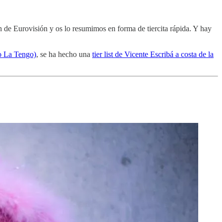
n de Eurovisión y os lo resumimos en forma de tiercita rápida. Y hay
Yo La Tengo)
, se ha hecho una
tier list de Vicente Escribá a costa de la