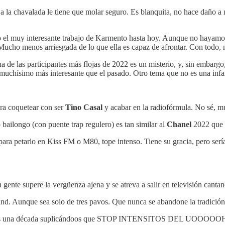
a la chavalada le tiene que molar seguro. Es blanquita, no hace daño a 
 el muy interesante trabajo de Karmento hasta hoy. Aunque no hayamos h
cho menos arriesgada de lo que ella es capaz de afrontar. Con todo, no
una de las participantes más flojas de 2022 es un misterio, y, sin embar
 muchísimo más interesante que el pasado. Otro tema que no es una inf
ara coquetear con ser
Tino Casal
y acabar en la radiofórmula. No sé, m
o bailongo (con puente trap regulero) es tan similar al
Chanel
2022 que s
para petarlo en Kiss FM o M80, tope intenso. Tiene su gracia, pero ser
 gente supere la vergüenza ajena y se atreva a salir en televisión cantan
and. Aunque sea solo de tres pavos. Que nunca se abandone la tradición
evamos una década suplicándoos que STOP INTENSITOS DEL UOOO