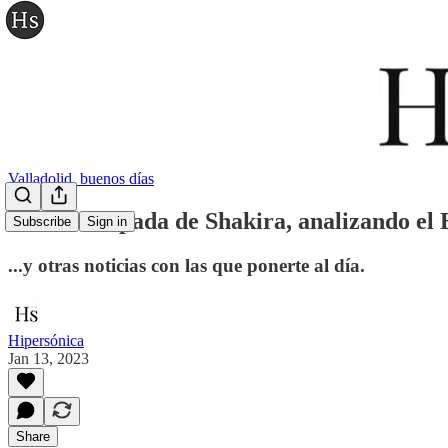
Valladolid, buenos días
La bizarrapada de Shakira, analizando el 
Subscribe
Sign in
...y otras noticias con las que ponerte al día.
Hipersónica
Jan 13, 2023
Share