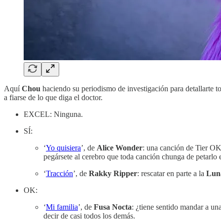
Aquí
Chou
haciendo su periodismo de investigación para detallarte 
a fiarse de lo que diga el doctor.
EXCEL: Ninguna.
SÍ:
‘
Yo quisiera
’, de
Alice Wonder
: una canción de Tier OK 
pegársete al cerebro que toda canción chunga de petarlo e
‘
Tracción
’, de
Rakky Ripper
: rescatar en parte a la
Lun
OK:
‘
Mi familia
’, de
Fusa Nocta
: ¿tiene sentido mandar a un
decir de casi todos los demás.