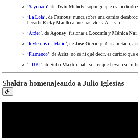
‘
Sayonara
’, de
Twin Melody
: supongo que es meritorio
‘
La Lola
’, de
Famous
: nunca sobra una camisa desabroch
llegado
Ricky Martin
a nuestras vidas. A la vía.
‘
Arder
’, de
Agoney
: fusionar a
Locomía
y
Mónica Nar
‘
Inviernos en Marte
’, de
José Otero
: puñito apretado, a
‘
Flamenco
’, de
Aritz
: no sé ni qué decir, es curioso que
‘
TUKI
’, de
Sofía Martín
: nah, si hay que llevar ese ro
Shakira homenajeando a Julio Iglesias