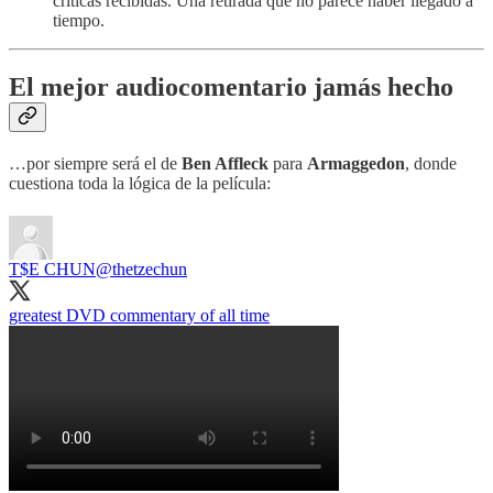
críticas recibidas. Una retirada que no parece haber llegado a
tiempo.
El mejor audiocomentario jamás hecho
…por siempre será el de
Ben Affleck
para
Armaggedon
, donde
cuestiona toda la lógica de la película:
T$E CHUN
@thetzechun
greatest DVD commentary of all time