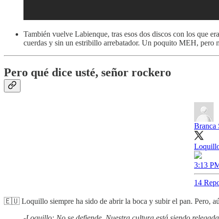
También vuelve Labienque, tras esos dos discos con los que era 
cuerdas y sin un estribillo arrebatador. Un poquito MEH, pero 
Pero qué dice usté, señor rockero
Branca 
Loqui
3:13 PM
14 Repo
🇪🇺 Loquillo siempre ha sido de abrir la boca y subir el pan. Pero,
-Loquillo: No se defiende. Nuestra cultura está siendo relegad