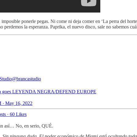
imposible ponerle pegas. Ni come ni deja comer en ‘La perra del hortelan
no perdemos la esperanza. Paprika, el nuevo disco, sale no sabemos cuá
Studio
@brancastudio
llo goes LEYENDA NEGRA/DEFEND EUROPE
 · May 16, 2022
sts
·
60 Likes
 aún así… No, en serio, QUÉ.
a. Sin ninguna duda. El poder económico de Miami está ocultando toda 