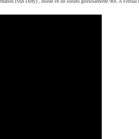
mation (Still Dirty)’, insiste en un sonido gloriosamente 90s. A Ferraia