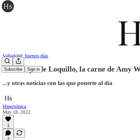
Valladolid, buenos días
La Europa de Loquillo, la carne de Amy Win
Subscribe
Sign in
...y otras noticias con las que ponerte al día
Hipersónica
May 18, 2022
1
2