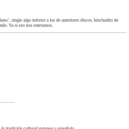
o’, single algo inferior a los de anteriores discos, hinchadito de
ndo. Ya si eso nos enteramos.
la tradición cultural europea y española.