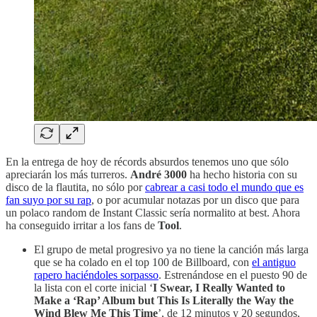
En la entrega de hoy de récords absurdos tenemos uno que sólo
apreciarán los más turreros.
André 3000
ha hecho historia con su
disco de la flautita, no sólo por
cabrear a casi todo el mundo que es
fan suyo por su rap
, o por acumular notazas por un disco que para
un polaco random de Instant Classic sería normalito at best. Ahora
ha conseguido irritar a los fans de
Tool
.
El grupo de metal progresivo ya no tiene la canción más larga
que se ha colado en el top 100 de Billboard, con
el antiguo
rapero haciéndoles sorpasso
. Estrenándose en el puesto 90 de
la lista con el corte inicial ‘
I Swear, I Really Wanted to
Make a ‘Rap’ Album but This Is Literally the Way the
Wind Blew Me This Time
’, de 12 minutos y 20 segundos,