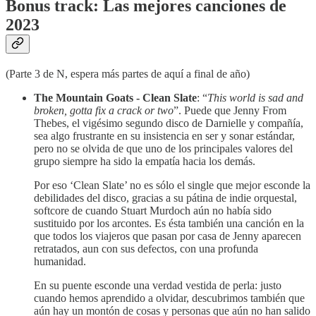
Bonus track: Las mejores canciones de
2023
(Parte 3 de N, espera más partes de aquí a final de año)
The Mountain Goats - Clean Slate
: “
This world is sad and
broken, gotta fix a crack or two
”. Puede que Jenny From
Thebes, el vigésimo segundo disco de Darnielle y compañía,
sea algo frustrante en su insistencia en ser y sonar estándar,
pero no se olvida de que uno de los principales valores del
grupo siempre ha sido la empatía hacia los demás.
Por eso ‘Clean Slate’ no es sólo el single que mejor esconde la
debilidades del disco, gracias a su pátina de indie orquestal,
softcore de cuando Stuart Murdoch aún no había sido
sustituido por los arcontes. Es ésta también una canción en la
que todos los viajeros que pasan por casa de Jenny aparecen
retratados, aun con sus defectos, con una profunda
humanidad.
En su puente esconde una verdad vestida de perla: justo
cuando hemos aprendido a olvidar, descubrimos también que
aún hay un montón de cosas y personas que aún no han salido