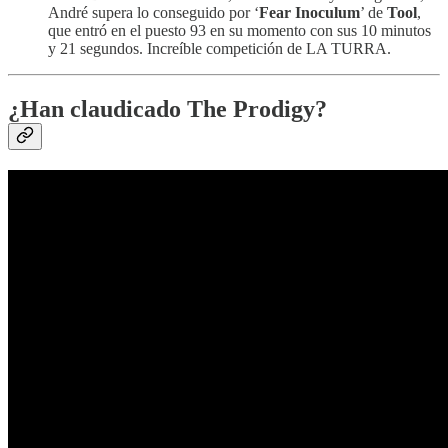
André supera lo conseguido por ‘
Fear Inoculum
’ de
Tool
,
que entró en el puesto 93 en su momento con sus 10 minutos
y 21 segundos. Increíble competición de LA TURRA.
¿Han claudicado The Prodigy?