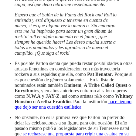
culpa, así que debo retirarme respetuosamente.
Espero que el Salón de la Fama del Rock and Roll lo
entienda y esté dispuesto a tenerme en cuenta de
nuevo, si es que alguna vez lo merezco. Sin embargo,
esto me ha inspirado para sacar un gran álbum de
rock 'n' roll en algún momento en el futuro, ¡que
siempre he querido hacer! Les deseo mucha suerte a
todos los nominados y les agradezco de nuevo el
cumplido. ¡Que siga el rock!
Es posible Parton sienta que pueda restar posibilidades a otras
artistas femeninas en consideración con más trayectoria
rockera a sus espaldas que ella, como
Pat Benatar
. Porque si
es por cuestión de género solamente… En la lista de
nominados están también
Eminem
,
A Tribe Called Quest
o
Eurythmics
, y en años anteriores entraron al salón raperos
como
N.W.A
y
JAY-Z
, así como artistas r&b como
Whitney
Houston
o
Aretha Franklin
. Para la institución
hace tiempo
que dejó ser una cuestión estilística
.
No obstante, no es la primera vez que Parton ha preferido
dejar las celebraciones a su figura para otra ocasión. El año
pasado mismo pidió a los legisladores de su Tennessee natal
que
se rechazase una propuesta para erigir una estatua en su