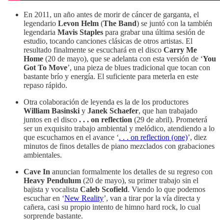
En 2011, un año antes de morir de cáncer de garganta, el
legendario
Levon Helm
(
The Band
) se juntó con la también
legendaria
Mavis Staples
para grabar una última sesión de
estudio, tocando canciones clásicas de otros artistas. El
resultado finalmente se escuchará en el disco
Carry Me
Home
(20 de mayo), que se adelanta con esta versión de ‘
You
Got To Move
’, una pieza de blues tradicional que tocan con
bastante brío y energía. El suficiente para meterla en este
repaso rápido.
Otra colaboración de leyenda es la de los productores
William Basinski
y
Janek Schaefer
, que han trabajado
juntos en el disco
. . . on reflection
(29 de abril). Prometerá
ser un exquisito trabajo ambiental y melódico, atendiendo a lo
que escuchamos en el avance ‘
. . . on reflection (one)
’, diez
minutos de finos detalles de piano mezclados con grabaciones
ambientales.
Cave In
anuncian formalmente los detalles de su regreso con
Heavy Pendulum
(20 de mayo), su primer trabajo sin el
bajista y vocalista
Caleb Scofield
. Viendo lo que podemos
escuchar en ‘
New Reality
’, van a tirar por la vía directa y
cañera, casi su propio intento de himno hard rock, lo cual
sorprende bastante.