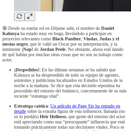
🤪 Desde su estelar rol en Déjame salir, el nombre de
Daniel
Kaluuya
ha estado muy en boga, llevándolo a participar en
proyectos relevantes como
Black Panther
,
Viudas
,
Judas y el
mesías negro
, que le valió un Oscar por su interpretación, y la
inminente
¡Nop!
de
Jordan Peele
. No obstante, ahora está dando
de qué hablar por muchas otras cosas que no son su trabajo como
actor.
¡Despedidos!
: En las últimas semanas se ha sabido que
Kaluuya se ha desprendido de todo su equipo de agentes,
asistentes y publicistas localizados en Estados Unidos de la
noche a la mañana. Se dice que esta decisión repentina ha
procedido del entorno del británico, concretamente de su más
reciente “estratega vital”.
Estratega caótica
:
Un artículo de Page Six ha entrado en
detalle
sobre la extraña figura de esta influencer, llamada (no
os lo perdáis)
Heir Holiness
, que gente del entorno del actor
está apreciando como una “preocupante” influencia que está
tomando prácticamente todas sus decisiones vitales. Poco se