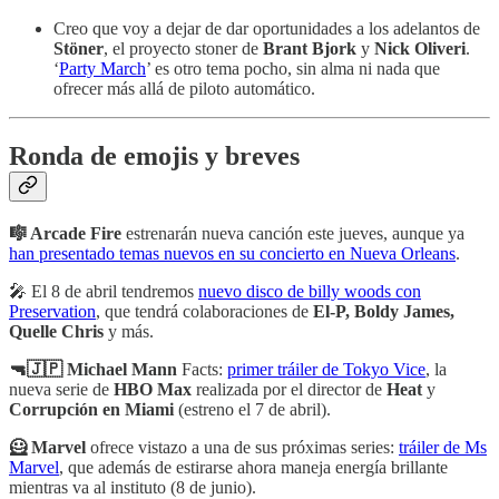
Creo que voy a dejar de dar oportunidades a los adelantos de
Stöner
, el proyecto stoner de
Brant Bjork
y
Nick Oliveri
.
‘
Party March
’ es otro tema pocho, sin alma ni nada que
ofrecer más allá de piloto automático.
Ronda de emojis y breves
🎼 Arcade Fire
estrenarán nueva canción este jueves, aunque ya
han presentado temas nuevos en su concierto en Nueva Orleans
.
🎤 El 8 de abril tendremos
nuevo disco de billy woods con
Preservation
, que tendrá colaboraciones de
El-P, Boldy James,
Quelle Chris
y más.
🔫🇯🇵 Michael Mann
Facts:
primer tráiler de Tokyo Vice
, la
nueva serie de
HBO Max
realizada por el director de
Heat
y
Corrupción en Miami
(estreno el 7 de abril).
🦸 Marvel
ofrece vistazo a una de sus próximas series:
tráiler de Ms
Marvel
, que además de estirarse ahora maneja energía brillante
mientras va al instituto (8 de junio).