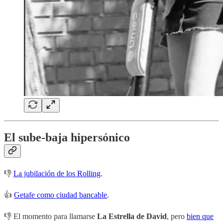
El sube-baja hipersónico
👎
La jubilación de los Rolling
.
👍
Getafe como ciudad bancable
.
👎 El momento para llamarse
La Estrella de David
, pero
bien que