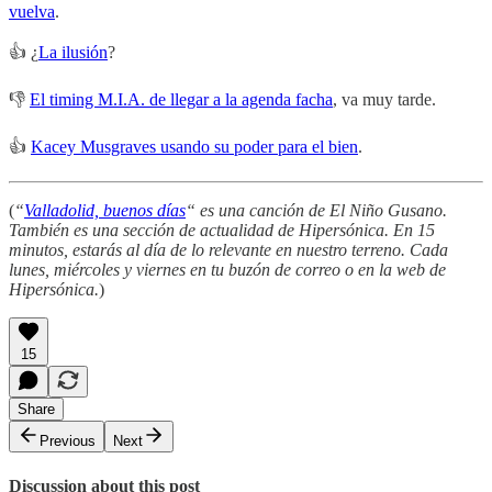
vuelva
.
👍 ¿
La ilusión
?
👎
El timing M.I.A. de llegar a la agenda facha
, va muy tarde.
👍
Kacey Musgraves usando su poder para el bien
.
(
“
Valladolid, buenos días
“ es una canción de El Niño Gusano.
También es una sección de actualidad de Hipersónica. En 15
minutos, estarás al día de lo relevante en nuestro terreno. Cada
lunes, miércoles y viernes en tu buzón de correo o en la web de
Hipersónica.
)
15
Share
Previous
Next
Discussion about this post