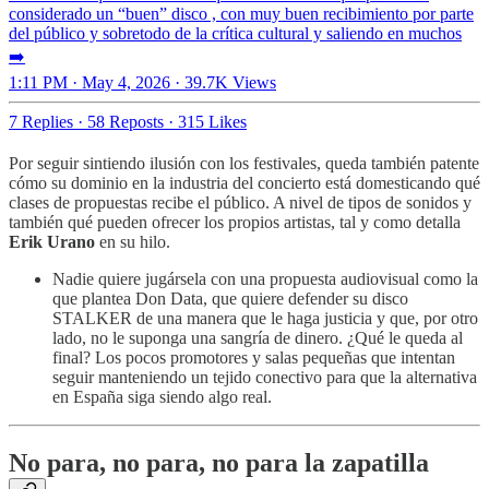
considerado un “buen” disco , con muy buen recibimiento por parte
del público y sobretodo de la crítica cultural y saliendo en muchos
➡️
1:11 PM · May 4, 2026
·
39.7K Views
7 Replies
·
58 Reposts
·
315 Likes
Por seguir sintiendo ilusión con los festivales, queda también patente
cómo su dominio en la industria del concierto está domesticando qué
clases de propuestas recibe el público. A nivel de tipos de sonidos y
también qué pueden ofrecer los propios artistas, tal y como detalla
Erik Urano
en su hilo.
Nadie quiere jugársela con una propuesta audiovisual como la
que plantea Don Data, que quiere defender su disco
STALKER de una manera que le haga justicia y que, por otro
lado, no le suponga una sangría de dinero. ¿Qué le queda al
final? Los pocos promotores y salas pequeñas que intentan
seguir manteniendo un tejido conectivo para que la alternativa
en España siga siendo algo real.
No para, no para, no para la zapatilla