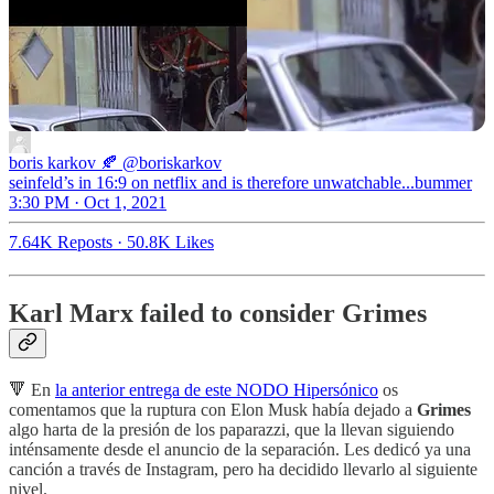
boris karkov 🍂
@boriskarkov
seinfeld’s in 16:9 on netflix and is therefore unwatchable...bummer
3:30 PM · Oct 1, 2021
7.64K Reposts
·
50.8K Likes
Karl Marx failed to consider Grimes
🔻 En
la anterior entrega de este NODO Hipersónico
os
comentamos que la ruptura con Elon Musk había dejado a
Grimes
algo harta de la presión de los paparazzi, que la llevan siguiendo
inténsamente desde el anuncio de la separación. Les dedicó ya una
canción a través de Instagram, pero ha decidido llevarlo al siguiente
nivel.