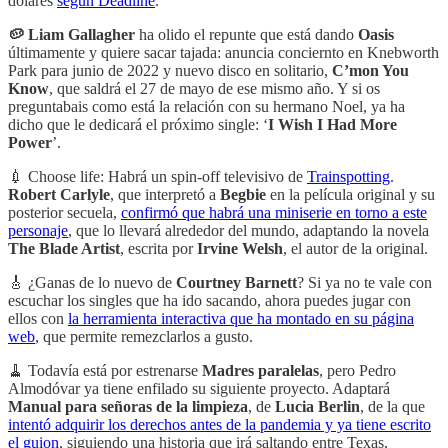
dólares
según Deadline
.
🥔 Liam Gallagher
ha olido el repunte que está dando
Oasis
últimamente y quiere sacar tajada: anuncia conciernto en Knebworth
Park para junio de 2022 y nuevo disco en solitario,
C’mon You
Know
, que saldrá el 27 de mayo de ese mismo año. Y si os
preguntabais como está la relación con su hermano Noel, ya ha
dicho que le dedicará el próximo single: ‘
I Wish I Had More
Power
’.
💉 Choose life: Habrá un spin-off televisivo de
Trainspotting
.
Robert Carlyle
, que interpretó a
Begbie
en la película original y su
posterior secuela,
confirmó que habrá una miniserie en torno a este
personaje
, que lo llevará alrededor del mundo, adaptando la novela
The Blade Artist
, escrita por
Irvine Welsh
, el autor de la original.
🎸 ¿Ganas de lo nuevo de
Courtney Barnett
? Si ya no te vale con
escuchar los singles que ha ido sacando, ahora puedes jugar con
ellos con
la herramienta interactiva que ha montado en su página
web
, que permite remezclarlos a gusto.
🧹 Todavía está por estrenarse
Madres paralelas
, pero Pedro
Almodóvar ya tiene enfilado su siguiente proyecto. Adaptará
Manual para señoras de la limpieza
, de
Lucia Berlin
, de la que
intentó adquirir los derechos antes de la pandemia y ya tiene escrito
el guion
, siguiendo una historia que irá saltando entre Texas,