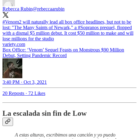
Rebecca Rubin
@rebeccaarubin
#Venom2
will naturally lead all box office headlines, but not to be
lost: "The Many Saints of Newark," a
#Sopranos
prequel, flopped
with a dismal $5 million debut. It cost $50 million to make and will
lose millions for the studio
variety.com
Box Office: ‘Venom’ Sequel Feasts on Monstrous $90 Million
Debut, Setting Pandemic Record
3:40 PM · Oct 3, 2021
20 Reposts
·
72 Likes
La escalada sin fin de Low
A estas alturas, escribimos una canción y yo puedo