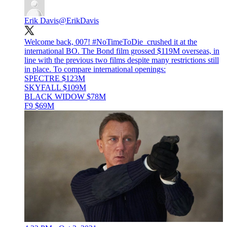
Erik Davis
@ErikDavis
Welcome back, 007!
#NoTimeToDie
crushed it at the
international BO. The Bond film grossed $119M overseas, in
line with the previous two films despite many restrictions still
in place. To compare international openings:
SPECTRE $123M
SKYFALL $109M
BLACK WIDOW $78M
F9 $69M