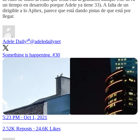
un tiempo en desarrollo porque Adele ya tiene 33). A falta de un
dirigible a lo Aphex, parece que está dando pistas de que está por
llegar.
Adele Daily³⁰
@adeledailynet
Something is happening. #30
5:23 PM · Oct 1, 2021
2.52K Reposts
·
24.6K Likes