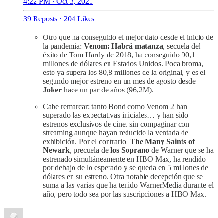
4:22 PM · Oct 3, 2021
39 Reposts
·
204 Likes
Otro que ha conseguido el mejor dato desde el inicio de
la pandemia:
Venom: Habrá matanza
, secuela del
éxito de Tom Hardy de 2018, ha conseguido 90,1
millones de dólares en Estados Unidos. Poca broma,
esto ya supera los 80,8 millones de la original, y es el
segundo mejor estreno en un mes de agosto desde
Joker
hace un par de años (96,2M).
Cabe remarcar: tanto Bond como Venom 2 han
superado las expectativas iniciales… y han sido
estrenos exclusivos de cine, sin compaginar con
streaming aunque hayan reducido la ventada de
exhibición. Por el contrario,
The Many Saints of
Newark
, precuela de
los Soprano
de Warner que se ha
estrenado simultáneamente en HBO Max, ha rendido
por debajo de lo esperado y se queda en 5 millones de
dólares en su estreno. Otra notable decepción que se
suma a las varias que ha tenido WarnerMedia durante el
año, pero todo sea por las suscripciones a HBO Max.