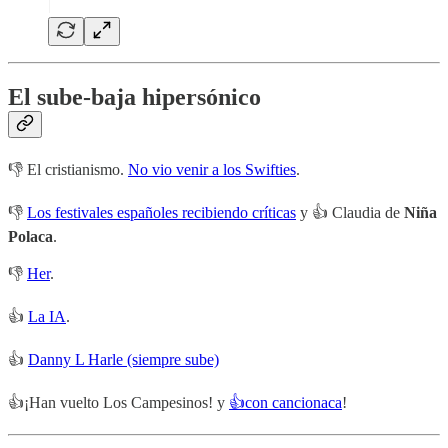
El sube-baja hipersónico
👎 El cristianismo.
No vio venir a los Swifties
.
👎
Los festivales españoles recibiendo críticas
y 👍 Claudia de
Niña
Polaca
.
👎
Her
.
👍
La IA
.
👍
Danny L Harle (siempre sube)
👍¡Han vuelto Los Campesinos! y
👍con cancionaca
!