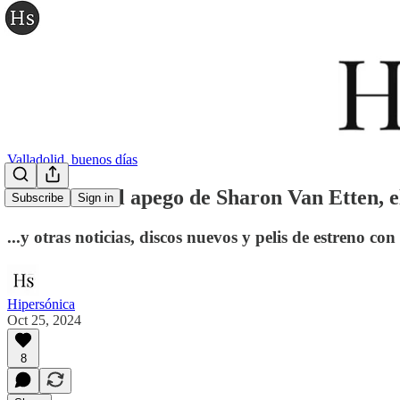
Valladolid, buenos días
La teoría del apego de Sharon Van Etten, e
Subscribe
Sign in
...y otras noticias, discos nuevos y pelis de estreno con
Hipersónica
Oct 25, 2024
8