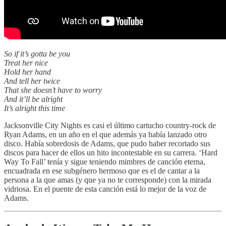
So if it’s gotta be you
Treat her nice
Hold her hand
And tell her twice
That she doesn’t have to worry
And it’ll be alright
It’s alright this time
Jacksonville City Nights es casi el último cartucho country-rock de
Ryan Adams, en un año en el que además ya había lanzado otro
disco. Había sobredosis de Adams, que pudo haber recortado sus
discos para hacer de ellos un hito incontestable en su carrera. ‘Hard
Way To Fall’ tenía y sigue teniendo mimbres de canción eterna,
encuadrada en ese subgénero hermoso que es el de cantar a la
persona a la que amas (y que ya no te corresponde) con la mirada
vidriosa. En el puente de esta canción está lo mejor de la voz de
Adams.