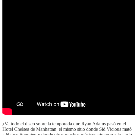
¿Va todo el disco sobre la temporada que Ryan Adams pasó en el
Hotel Chelsea de Manhattan, el mismo sitio donde Sid Vicious mató
a Nancy Spungen y donde otros muchos músicos vivieron a lo largo