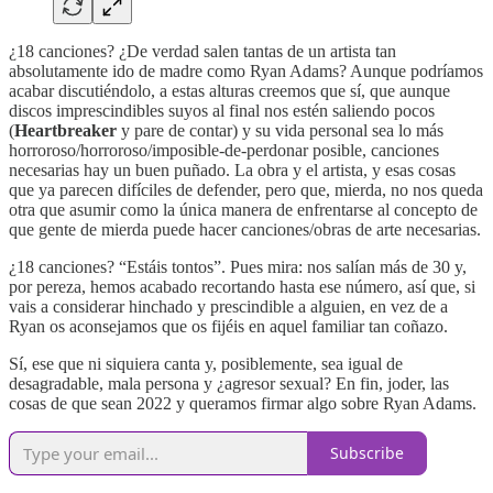
¿18 canciones? ¿De verdad salen tantas de un artista tan
absolutamente ido de madre como Ryan Adams? Aunque podríamos
acabar discutiéndolo, a estas alturas creemos que sí, que aunque
discos imprescindibles suyos al final nos estén saliendo pocos
(
Heartbreaker
y pare de contar) y su vida personal sea lo más
horroroso/horroroso/imposible-de-perdonar posible, canciones
necesarias hay un buen puñado. La obra y el artista, y esas cosas
que ya parecen difíciles de defender, pero que, mierda, no nos queda
otra que asumir como la única manera de enfrentarse al concepto de
que gente de mierda puede hacer canciones/obras de arte necesarias.
¿18 canciones? “Estáis tontos”. Pues mira: nos salían más de 30 y,
por pereza, hemos acabado recortando hasta ese número, así que, si
vais a considerar hinchado y prescindible a alguien, en vez de a
Ryan os aconsejamos que os fijéis en aquel familiar tan coñazo.
Sí, ese que ni siquiera canta y, posiblemente, sea igual de
desagradable, mala persona y ¿agresor sexual? En fin, joder, las
cosas de que sean 2022 y queramos firmar algo sobre Ryan Adams.
Subscribe