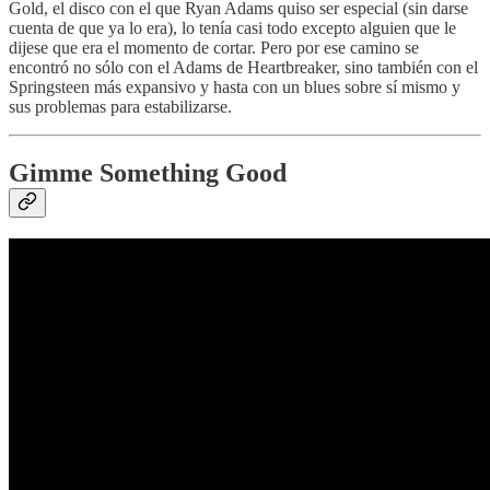
Gold, el disco con el que Ryan Adams quiso ser especial (sin darse
cuenta de que ya lo era), lo tenía casi todo excepto alguien que le
dijese que era el momento de cortar. Pero por ese camino se
encontró no sólo con el Adams de Heartbreaker, sino también con el
Springsteen más expansivo y hasta con un blues sobre sí mismo y
sus problemas para estabilizarse.
Gimme Something Good